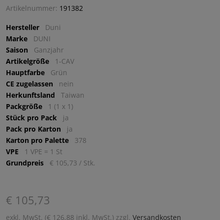
Artikelnummer:
191382
Hersteller
Duni
Marke
DUNI
Saison
Ganzjahr
Artikelgröße
1-CAV
Hauptfarbe
Grün
CE zugelassen
nein
Herkunftsland
Taiwan
Packgröße
1 (1 x 1)
Stück pro Pack
ja
Pack pro Karton
ja
Karton pro Palette
378
VPE
1 VPE = 1 St
Grundpreis
€ 105,73 / Stk.
€ 105,73
exkl. MwSt. (€ 126,88 inkl. MwSt.) zzgl.
Versandkosten