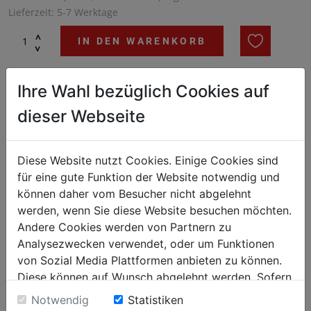
Lieferzeit: 5-7 Werktage
^
IN DEN WARENKORB
^
Ihre Wahl bezüglich Cookies auf
Staffelpreise
dieser Webseite
Anzahl
Preis je VPE (netto)
ab 2 St
€ 100,27
Diese Website nutzt Cookies. Einige Cookies sind
für eine gute Funktion der Website notwendig und
können daher vom Besucher nicht abgelehnt
Unsere hochwertigen Kassetten gewährleisten eine
werden, wenn Sie diese Website besuchen möchten.
einwandfreie Versiegelung der Schalen Ihrer Wahl. Bei den
Andere Cookies werden von Partnern zu
meisten Duniform®-Maschinenmodellen können sie leicht
Analysezwecken verwendet, oder um Funktionen
ausgetauscht werden, was eine große Flexibilität und Auswahl
von Sozial Media Plattformen anbieten zu können.
bei der Wahl der zu versiegelnden Schalen ermöglicht.
Diese können auf Wunsch abgelehnt werden. Sofern
sie unsere Webseite weiter nutzen, geben Sie
Notwendig
Statistiken
Einwilligung zu unseren Cookies.