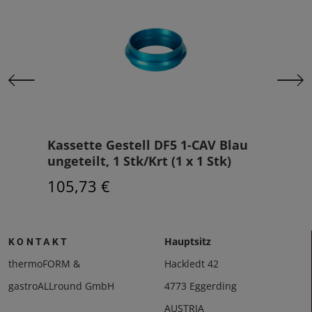
 1
Kassette Gestell DF5 1-CAV Blau
Kas
ungeteilt, 1 Stk/Krt (1 x 1 Stk)
unge
105,73 €
105
Hauptsitz
KONTAKT
thermoFORM &
Hackledt 42
gastroALLround GmbH
4773 Eggerding
AUSTRIA