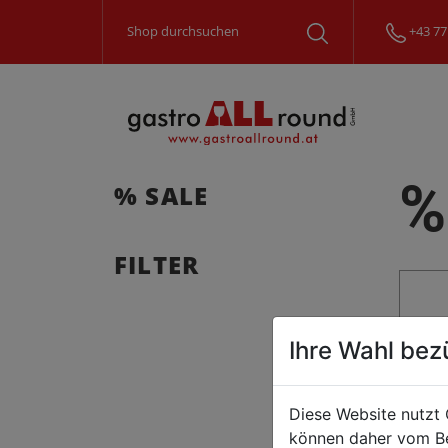
+43 77
%
% SALE
FILTER
Ihre Wahl bez
Diese Website nutzt 
können daher vom Be