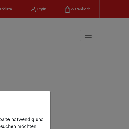
rkliste
Login
Warenkorb
ebsite notwendig und
esuchen möchten.