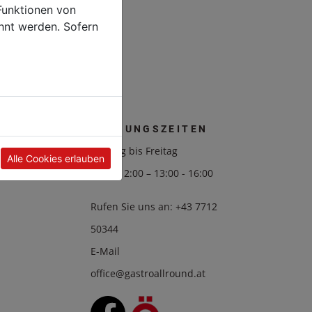
Funktionen von
hnt werden. Sofern
ION
ÖFFNUNGSZEITEN
Montag bis Freitag
Alle Cookies erlauben
08:00 12:00 – 13:00 - 16:00
Rufen Sie uns an:
+43 7712
50344
E-Mail
office@gastroallround.at