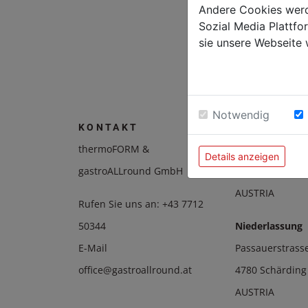
Andere Cookies werd
Menü-B
Sozial Media Plattf
weiß 2
sie unsere Webseite 
600ml [
€ 39,95
Notwendig
Hauptsitz
KONTAKT
thermoFORM &
Hackledt 42
Details anzeigen
gastroALLround GmbH
4773 Eggerding
AUSTRIA
Rufen Sie uns an:
+43 7712
50344
Niederlassung
E-Mail
Passauerstrass
office@gastroallround.at
4780 Schärding
AUSTRIA