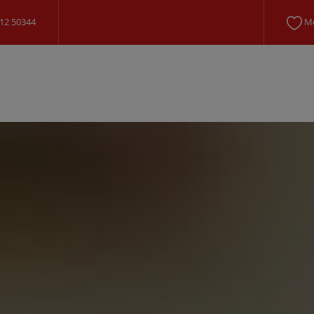
12 50344
Me