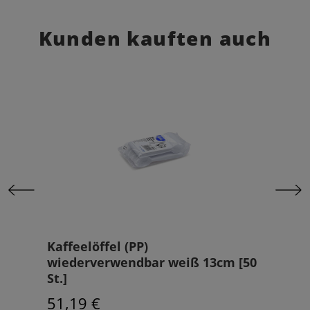
Kunden kauften auch
h 2-
Kaffeelöffel (PP)
Baj
wiederverwendbar weiß 13cm [50
370
St.]
St.]
51,19 €