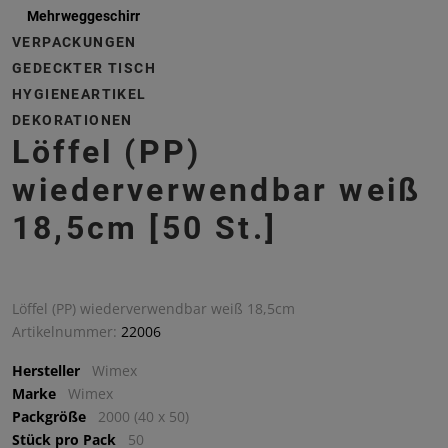
Mehrweggeschirr
VERPACKUNGEN
GEDECKTER TISCH
HYGIENEARTIKEL
DEKORATIONEN
Löffel (PP)
wiederverwendbar weiß
18,5cm [50 St.]
Löffel (PP) wiederverwendbar weiß 18,5cm
Artikelnummer:
22006
Hersteller
Wimex
Marke
Wimex
Packgröße
2000 (40 x 50)
Stück pro Pack
50