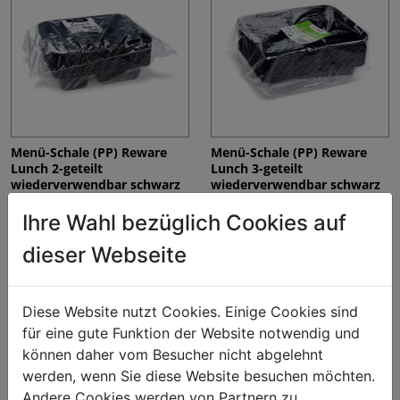
Menü-Schale (PP) Reware
Menü-Schale (PP) Reware
Lunch 2-geteilt
Lunch 3-geteilt
wiederverwendbar schwarz
wiederverwendbar schwarz
227 x 178 x 49 mm [20 St.]
227 x 178 x 49 mm [20 St.]
Ihre Wahl bezüglich Cookies auf
€ 155,97
€ 155,97
dieser Webseite
Diese Website nutzt Cookies. Einige Cookies sind
für eine gute Funktion der Website notwendig und
können daher vom Besucher nicht abgelehnt
werden, wenn Sie diese Website besuchen möchten.
Andere Cookies werden von Partnern zu