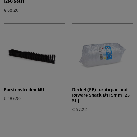
[250 Sets]
€ 68,20
Bürstenstreifen NU
Deckel (PP) für Airpac und
Reware Snack Ø115mm [25
€ 489,90
St.]
€ 57,22