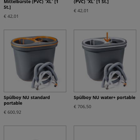
Mittelbürste (PVC) `XL` [1
(PVC) `XL` [1 St.]
St.]
€ 42,01
€ 42,01
Spülboy NU standard
Spülboy NU water+ portable
portable
€ 706,50
€ 600,92