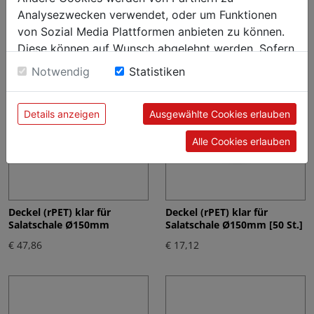
St.]
Analysezwecken verwendet, oder um Funktionen
€ 15,24
€ 14,62
von Sozial Media Plattformen anbieten zu können.
Diese können auf Wunsch abgelehnt werden. Sofern
sie unsere Webseite weiter nutzen, geben Sie
Notwendig
Statistiken
Einwilligung zu unseren Cookies.
Details anzeigen
Ausgewählte Cookies erlauben
Alle Cookies erlauben
Deckel (rPET) klar für
Deckel (rPET) klar für
Salatschale Ø150mm
Salatschale Ø150mm [50 St.]
€ 47,86
€ 17,12