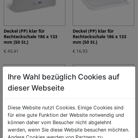
Deckel (PP) klar für
Deckel (PP) klar für
Rechteckschale 186 x 133
Rechteckschale 186 x 133
mm [50 St.]
mm [50 St.]
€ 43,41
€ 16,93
Ihre Wahl bezüglich Cookies auf
dieser Webseite
Diese Website nutzt Cookies. Einige Cookies sind
für eine gute Funktion der Website notwendig und
können daher vom Besucher nicht abgelehnt
werden, wenn Sie diese Website besuchen möchten.
Deckel (PP) klar für
Deckel (PP) klar für Schale
Rundbecher Ø101mm [100
Ø127mm [50 St.]
Andere Cookies werden von Partnern zu