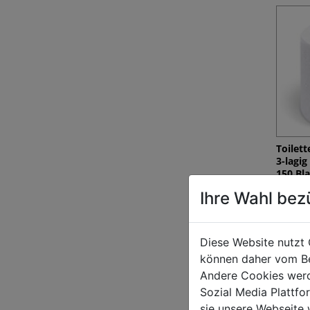
Toilett
3-lagi
150 Bla
€ 47,70
Ihre Wahl bez
Diese Website nutzt 
können daher vom Be
Andere Cookies werd
Sozial Media Plattf
sie unsere Webseite 