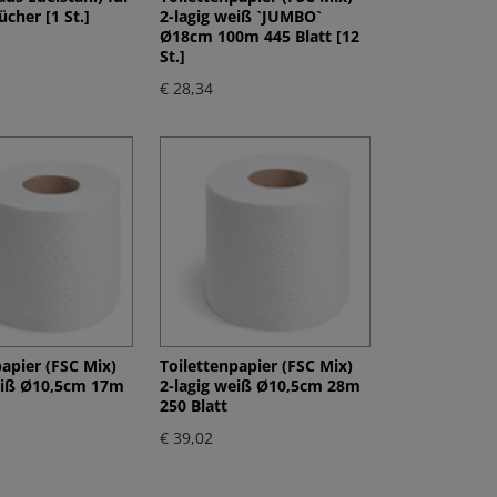
cher [1 St.]
2-lagig weiß `JUMBO`
Ø18cm 100m 445 Blatt [12
St.]
€ 28,34
papier (FSC Mix)
Toilettenpapier (FSC Mix)
eiß Ø10,5cm 17m
2-lagig weiß Ø10,5cm 28m
250 Blatt
€ 39,02