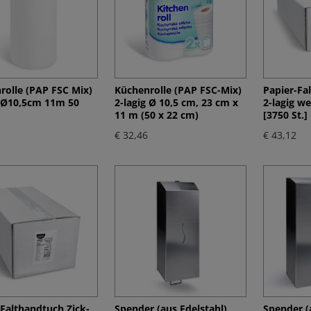
rolle (PAP FSC Mix)
Küchenrolle (PAP FSC-Mix)
Papier-Fa
g Ø10,5cm 11m 50
2-lagig Ø 10,5 cm, 23 cm x
2-lagig we
11 m (50 x 22 cm)
[3750 St.]
€ 32,46
€ 43,12
-Falthandtuch Zick-
Spender (aus Edelstahl)
Spender (a