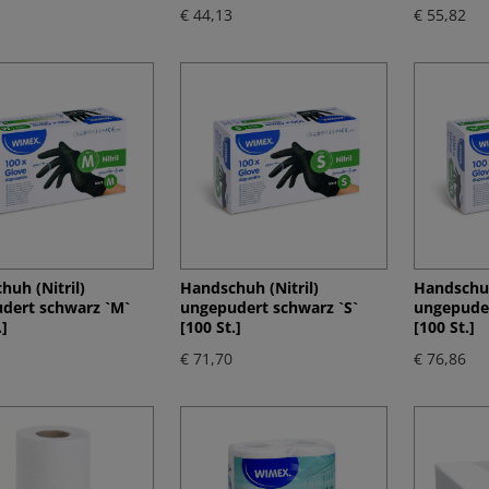
€ 44,13
€ 55,82
huh (Nitril)
Handschuh (Nitril)
Handschuh
dert schwarz `M`
ungepudert schwarz `S`
ungepuder
.]
[100 St.]
[100 St.]
€ 71,70
€ 76,86