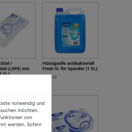
ttel /
Flüssigseife antibakteriell
el (LDPE) mit
Fresh 5L für Spender [1 St.]
 St.]
€ 21,59
ebsite notwendig und
esuchen möchten.
Funktionen von
hnt werden. Sofern