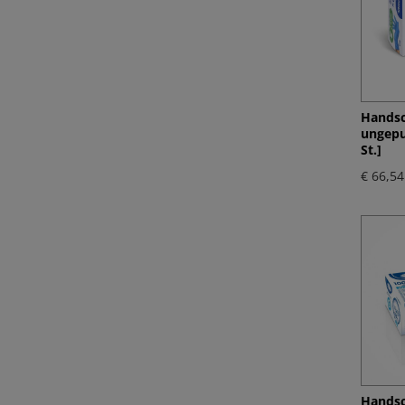
Handsc
ungepu
St.]
€ 66,54
Handsc