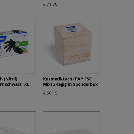
€ 71,70
 (Nitril)
Kosmetiktuch (PAP FSC
t schwarz `XL`
Mix) 3-lagig in Spenderbox
€ 56,15