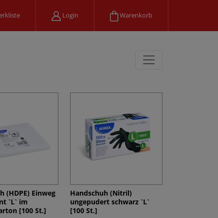
rkliste
Login
Warenkorb
h (HDPE) Einweg
Handschuh (Nitril)
nt `L` im
ungepudert schwarz `L`
rton [100 St.]
[100 St.]