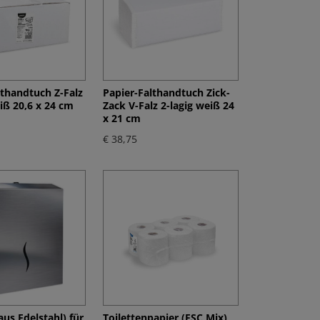
lthandtuch Z-Falz
Papier-Falthandtuch Zick-
iß 20,6 x 24 cm
Zack V-Falz 2-lagig weiß 24
x 21 cm
€ 38,75
us Edelstahl) für
Toilettenpapier (FSC Mix)