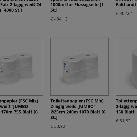
Falz 2-lagig weiß 24
1000ml für Flüssigseife [1
Falthandtü
 [4000 St.]
St.]
€ 402,61
€ 484,13
enpapier (FSC Mix)
Toilettenpapier (FSC Mix)
Toiletten
g weiß `JUMBO`
2-lagig weiß `JUMBO`
2-lagig w
170m 755 Blatt [6
Ø25cm 240m 1070 Blatt [6
150 Blatt
St.]
€ 31,82
€ 30,92