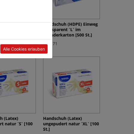
h (HDPE) Einweg
Handschuh (HDPE) Einweg
nt `L` geblockt
transparent `L` im
Spenderkarton [500 St.]
€ 35,71
Alle Cookies erlauben
 (Latex)
Handschuh (Latex)
t natur `S` [100
ungepudert natur `XL` [100
St.]