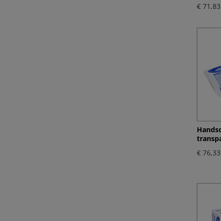
€ 71,83
Handsc
transpa
€ 76,33