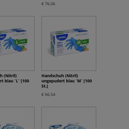
€ 76,06
 (Nitril)
Handschuh (Nitril)
t blau `L` [100
ungepudert blau `M` [100
St.]
€ 66,54