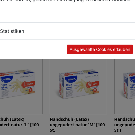
seife mit Duft Apfel
Flüssigseife mit Duft Milch
Handschu
 5L für Spender [1
& Honig 5L für Spender [1
transpare
Statistiken
St.]
[100 St.]
€ 20,69
€ 53,84
Ausgewählte Cookies erlauben
huh (Latex)
Handschuh (Latex)
Handschuh
dert natur `L` [100
ungepudert natur `M` [100
ungepuder
St.]
St.]