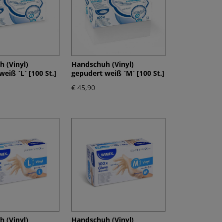
 (Vinyl)
Handschuh (Vinyl)
eiß `L` [100 St.]
gepudert weiß `M` [100 St.]
€ 45,90
 (Vinyl)
Handschuh (Vinyl)