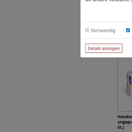
Flüssig
& Birne
Notwendig
St.]
€ 20,69
Details anzeigen
Handsc
ungepu
St.]