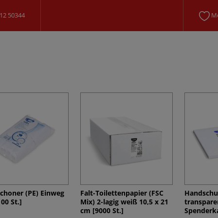
12 50344
Me
choner (PE) Einweg
Falt-Toilettenpapier (FSC
Handschu
00 St.]
Mix) 2-lagig weiß 10,5 x 21
transpare
cm [9000 St.]
Spenderka