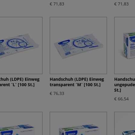
€ 71,83
€ 71,83
huh (LDPE) Einweg
Handschuh (LDPE) Einweg
Handschuh
rent `L` [100 St.]
transparent `M` [100 St.]
ungepuder
St.]
€ 76,33
€ 66,54