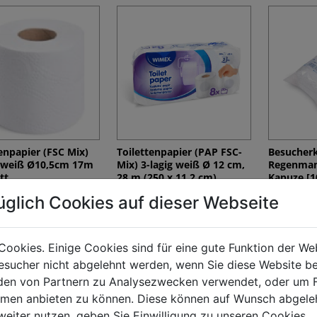
enpapier (FSC Mix)
Toilettenpapier (PAP FSC-
Besucherki
g weiß Ø10,5cm 17m
Mix) 3-lagig weiß Ø 12 cm,
Regenmant
tt
28 m (250 x 11,2 cm)
Kapuze [10
€ 54,13
€ 194,87
üglich Cookies auf dieser Webseite
Cookies. Einige Cookies sind für eine gute Funktion der W
sucher nicht abgelehnt werden, wenn Sie diese Website b
en von Partnern zu Analysezwecken verwendet, oder um 
ormen anbieten zu können. Diese können auf Wunsch abgele
weiter nutzen, geben Sie Einwilligung zu unseren Cookies.