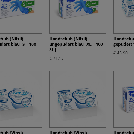
huh (Nitril)
Handschuh (Nitril)
Handschuh
dert blau `S` [100
ungepudert blau `XL` [100
gepudert w
St.]
€ 45,90
€ 71,17
huh (Vinyl)
Handschuh (Vinyl)
Handschuh