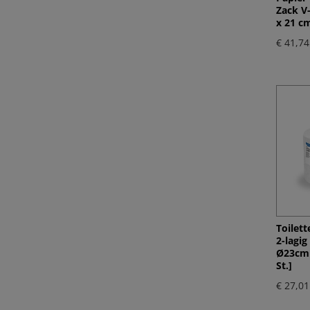
Zack V-
x 21 cm
€ 41,74
Toilett
2-lagi
Ø23cm 
St.]
€ 27,01