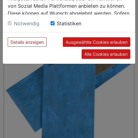
von Sozial Media Plattformen anbieten zu können.
Karton = 520 Stück
Diese können auf Wunsch abgelehnt werden. Sofern
sie unsere Webseite weiter nutzen, geben Sie
Notwendig
Statistiken
Einwilligung zu unseren Cookies.
TOP
Details anzeigen
Ausgewählte Cookies erlauben
Alle Cookies erlauben