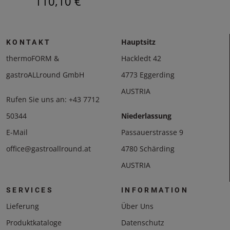
110,10 €
123
Hauptsitz
KONTAKT
thermoFORM &
Hackledt 42
gastroALLround GmbH
4773 Eggerding
AUSTRIA
Rufen Sie uns an:
+43 7712
50344
Niederlassung
E-Mail
Passauerstrasse 9
office@gastroallround.at
4780 Schärding
AUSTRIA
SERVICES
INFORMATION
Lieferung
Über Uns
Produktkataloge
Datenschutz