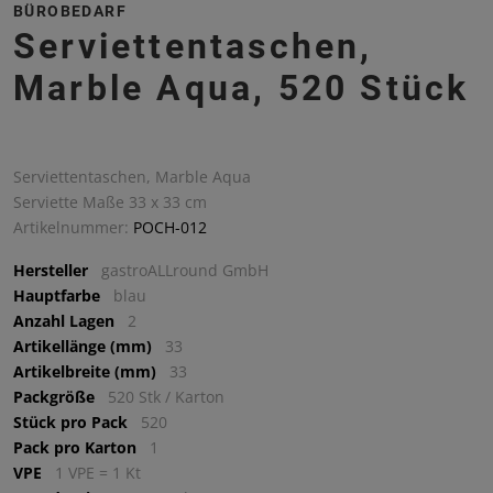
BÜROBEDARF
Serviettentaschen,
Marble Aqua, 520 Stück
Serviettentaschen, Marble Aqua
Serviette Maße 33 x 33 cm
Artikelnummer:
POCH-012
Hersteller
gastroALLround GmbH
Hauptfarbe
blau
Anzahl Lagen
2
Artikellänge (mm)
33
Artikelbreite (mm)
33
Packgröße
520 Stk / Karton
Stück pro Pack
520
Pack pro Karton
1
VPE
1 VPE = 1 Kt