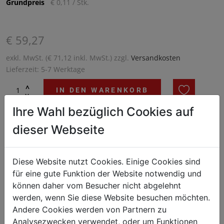
Grundpreis
€ 0,11 / Stk.
€ 59,27
exkl. MwSt. (€ 71,12 inkl. MwSt.) zzgl.
Versandkosten
Lieferzeit: 5-7 Werktage
^
IN DEN WARENKORB
^
Ihre Wahl bezüglich Cookies auf
dieser Webseite
Staffelpreise
Anzahl
Preis je VPE (netto)
Diese Website nutzt Cookies. Einige Cookies sind
ab 2 Kt
€ 51,27
für eine gute Funktion der Website notwendig und
ab 5 Kt
€ 49,82
können daher vom Besucher nicht abgelehnt
werden, wenn Sie diese Website besuchen möchten.
ab 48 Kt
€ 48,47
Andere Cookies werden von Partnern zu
Analysezwecken verwendet, oder um Funktionen