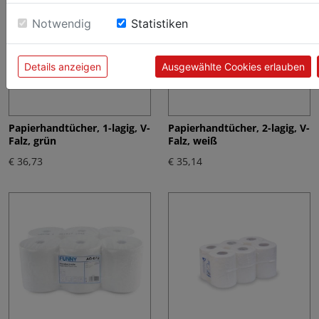
Notwendig
Statistiken
Details anzeigen
Ausgewählte Cookies erlauben
Papierhandtücher, 1-lagig, V-
Papierhandtücher, 2-lagig, V-
Falz, grün
Falz, weiß
€ 36,73
€ 35,14