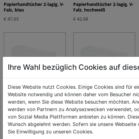
Papierhandtücher 2-lagig, V-
Papierhandtücher 2-lagig, V-
Falz, blau
Falz, hochweiß
€ 47,03
€ 42,68
Ihre Wahl bezüglich Cookies auf die
Diese Website nutzt Cookies. Einige Cookies sind für ei
Website notwendig und können daher vom Besucher nic
Papierhandtücher 2-lagig, Z-
Papierhandtücher 2-lagig, Z-
werden, wenn Sie diese Website besuchen möchten. An
Falz, hochweiß
Falz, hochweiß
werden von Partnern zu Analysezwecken verwendet, o
€ 42,24
€ 46,45
von Sozial Media Plattformen anbieten zu können. Dies
Wunsch abgelehnt werden. Sofern sie unsere Webseite 
Sie Einwilligung zu unseren Cookies.