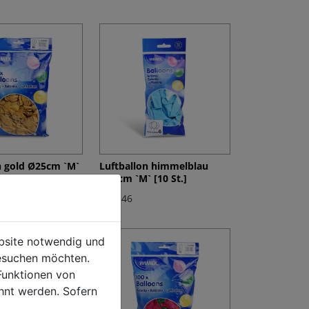
n gold Ø25cm `M`
Luftballon himmelblau
Ø25cm `M` [10 St.]
€ 42,46
ebsite notwendig und
esuchen möchten.
Funktionen von
hnt werden. Sofern