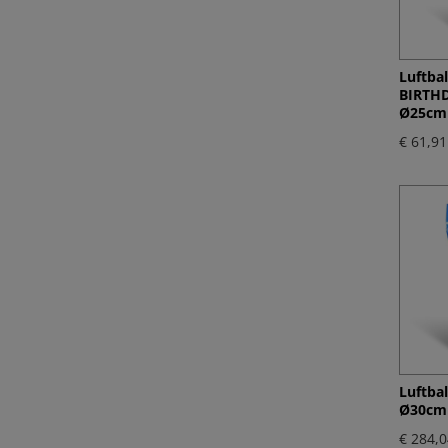
Luftba
BIRTHD
Ø25cm 
€ 61,91
Luftba
Ø30cm `
€ 284,0