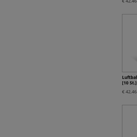
€ 42,46
Luftba
[10 St.]
€ 42,46