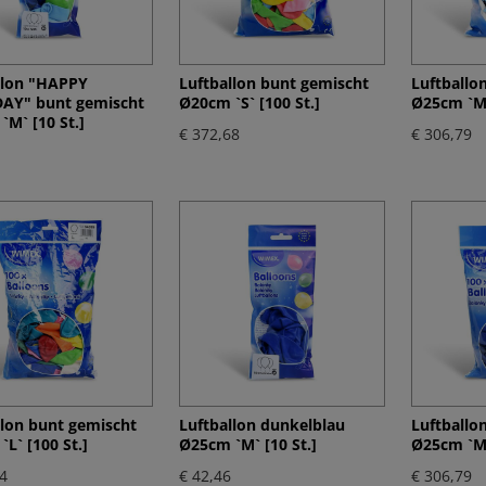
llon "HAPPY
Luftballon bunt gemischt
Luftballo
AY" bunt gemischt
Ø20cm `S` [100 St.]
Ø25cm `M`
`M` [10 St.]
€ 372,68
€ 306,79
llon bunt gemischt
Luftballon dunkelblau
Luftballo
L` [100 St.]
Ø25cm `M` [10 St.]
Ø25cm `M`
4
€ 42,46
€ 306,79