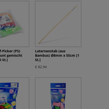
-Picker (PS)
Laternenstab (aus
unt gemischt
Bambus) Ø8mm x 55cm [1
 St.]
St.]
€ 82,94