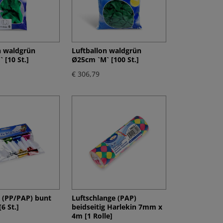
n waldgrün
Luftballon waldgrün
 [10 St.]
Ø25cm `M` [100 St.]
€ 306,79
l (PP/PAP) bunt
Luftschlange (PAP)
6 St.]
beidseitig Harlekin 7mm x
4m [1 Rolle]