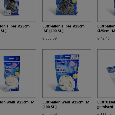
llon silber Ø25cm
Luftballon silber Ø25cm
Luftballo
 St.]
`M` [100 St.]
Ø25cm `M`
€ 358,39
€ 42,46
llon weiß Ø25cm `M`
Luftballon weiß Ø25cm `M`
Luftrüsse
[100 St.]
gemischt [
€ 306,79
€ 111,52