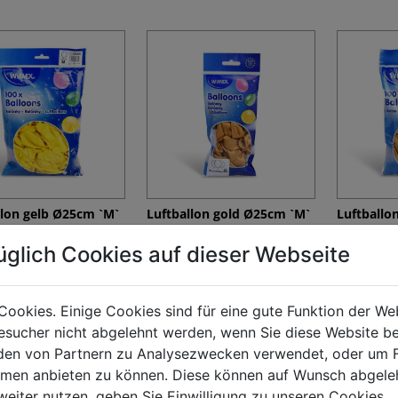
llon gelb Ø25cm `M`
Luftballon gold Ø25cm `M`
Luftballo
.]
[10 St.]
[100 St.]
üglich Cookies auf dieser Webseite
9
€ 44,05
€ 358,39
Cookies. Einige Cookies sind für eine gute Funktion der W
sucher nicht abgelehnt werden, wenn Sie diese Website b
en von Partnern zu Analysezwecken verwendet, oder um 
ormen anbieten zu können. Diese können auf Wunsch abgele
weiter nutzen, geben Sie Einwilligung zu unseren Cookies.