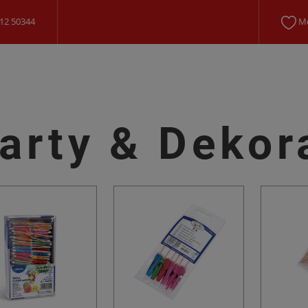
12 50344
Me
arty & Dekor