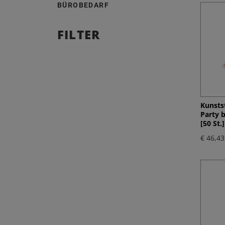
BÜROBEDARF
FILTER
Kunstst
Party 
[50 St.]
€ 46,43