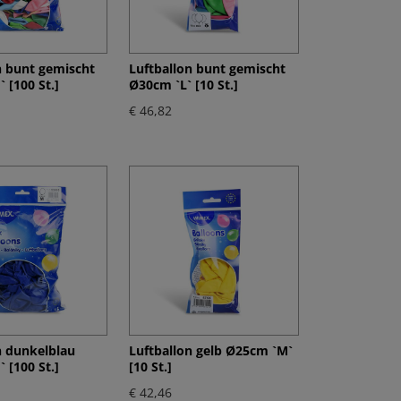
n bunt gemischt
Luftballon bunt gemischt
 [100 St.]
Ø30cm `L` [10 St.]
€ 46,82
n dunkelblau
Luftballon gelb Ø25cm `M`
 [100 St.]
[10 St.]
€ 42,46