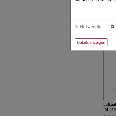
Luftba
Notwendig
Ø25cm 
€ 306,7
Details anzeigen
Luftba
`M` [10