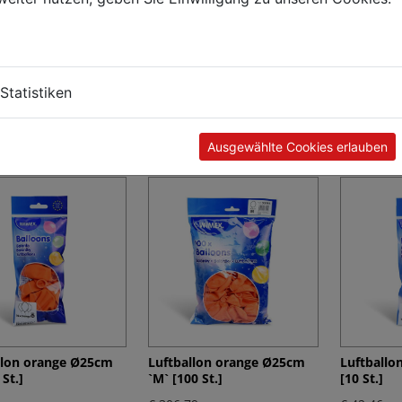
llon himmelblau
Luftballon lang bunt
Luftballo
Statistiken
`M` [100 St.]
gemischt Ø8 x 80 cm `L`
gemischt 
[100 St.]
St.]
9
€ 294,62
€ 44,05
Ausgewählte Cookies erlauben
llon orange Ø25cm
Luftballon orange Ø25cm
Luftballo
 St.]
`M` [100 St.]
[10 St.]