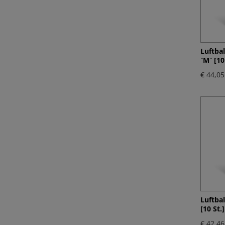
Luftba
`M` [10
€ 44,05
Luftba
[10 St.]
€ 42,46