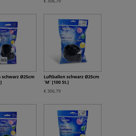
€ 306,79
n schwarz Ø25cm
Luftballon schwarz Ø25cm
]
`M` [100 St.]
€ 306,79