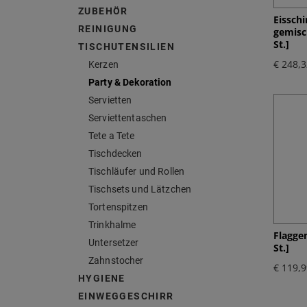
ZUBEHÖR
Eissch
REINIGUNG
gemisc
St.]
TISCHUTENSILIEN
€ 248,3
Kerzen
Party & Dekoration
Servietten
Serviettentaschen
Tete a Tete
Tischdecken
Tischläufer und Rollen
Tischsets und Lätzchen
Tortenspitzen
Trinkhalme
Flagge
Untersetzer
St.]
Zahnstocher
€ 119,9
HYGIENE
EINWEGGESCHIRR