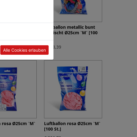
n metallic bunt
Luftballon metallic bunt
Ø25cm `M` [10
gemischt Ø25cm `M` [100
St.]
€ 358,39
Alle Cookies erlauben
n rosa Ø25cm `M`
Luftballon rosa Ø25cm `M`
[100 St.]