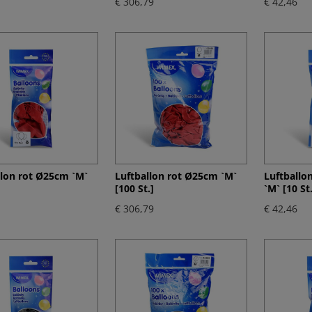
€ 306,79
€ 42,46
llon rot Ø25cm `M`
Luftballon rot Ø25cm `M`
Luftballo
[100 St.]
`M` [10 St.
€ 306,79
€ 42,46