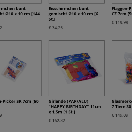
irmchen bunt
Eisschirmchen bunt
Flaggen-P
ht Ø10 x 10 cm [144
gemischt Ø10 x 10 cm [6
CZ 7cm [50
St.]
€ 119,99
2
€ 34,26
n-Picker SK 7cm [50
Girlande (PAP/ALU)
Glasmerke
"HAPPY BIRTHDAY" 11cm
7 Tiere 3
x 1,5m [1 St.]
9
€ 149,09
€ 162,32