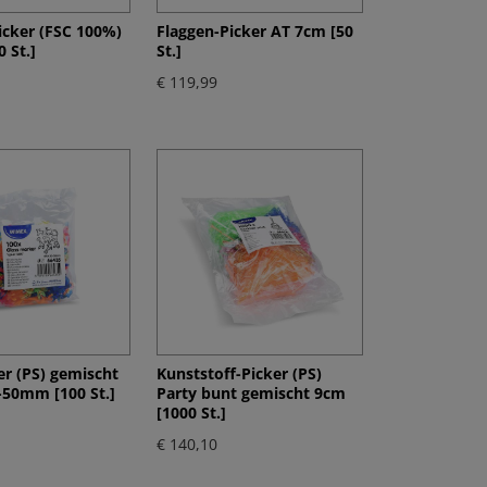
icker (FSC 100%)
Flaggen-Picker AT 7cm [50
 St.]
St.]
€ 119,99
r (PS) gemischt
Kunststoff-Picker (PS)
0-50mm [100 St.]
Party bunt gemischt 9cm
[1000 St.]
€ 140,10