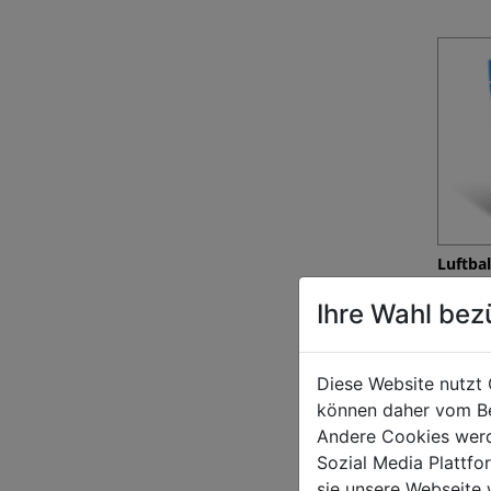
Luftba
[100 St
Ihre Wahl bez
€ 306,7
Diese Website nutzt 
können daher vom Be
Andere Cookies werd
Sozial Media Plattf
sie unsere Webseite 