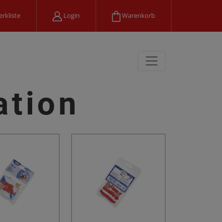
rkliste
Login
Warenkorb
ation