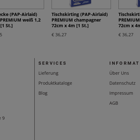
cke (PAP-Airlaid)
Tischskirting (PAP-Airlaid)
Tischskirt
t PREMIUM weiß 1,2
PREMIUM champagner
PREMIUM 
[1 St.]
72cm x 4m [1 St.]
72cm x 4m
5
€ 36,27
€ 36,27
SERVICES
INFORMAT
Lieferung
Über Uns
Produktkataloge
Datenschutz
Blog
Impressum
AGB
e 9