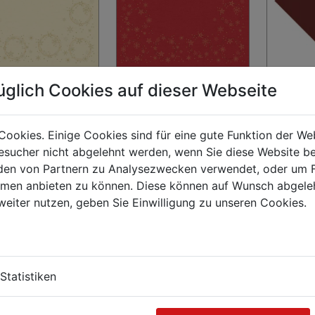
lk®-Mitteldecke 84 x
Dunisilk®-Mitteldecke 84 x
Mitteldec
üglich Cookies auf dieser Webseite
Star Shine Cream,
84 cm Star Shine Red, 100
PREMIUM 
/Krt (5 x 20 Stk)
Stk/Krt (5 x 20 Stk)
80 cm [20 
1
€ 244,11
€ 152,00
Cookies. Einige Cookies sind für eine gute Funktion der W
sucher nicht abgelehnt werden, wenn Sie diese Website b
en von Partnern zu Analysezwecken verwendet, oder um 
ormen anbieten zu können. Diese können auf Wunsch abgele
weiter nutzen, geben Sie Einwilligung zu unseren Cookies.
Statistiken
ecke (PAP-Airlaid)
Mitteldecke (PAP-Airlaid)
Mitteldec
M gelb 80 x 80 cm
PREMIUM gelbgrün 80 x 80
PREMIUM 