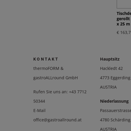
Tischde
geroll
x 25 m 
€ 163,7
Hauptsitz
KONTAKT
thermoFORM &
Hackledt 42
gastroALLround GmbH
4773 Eggerding
AUSTRIA
Rufen Sie uns an:
+43 7712
50344
Niederlassung
E-Mail
Passauerstrass
office@gastroallround.at
4780 Schärding
AUSTRIA