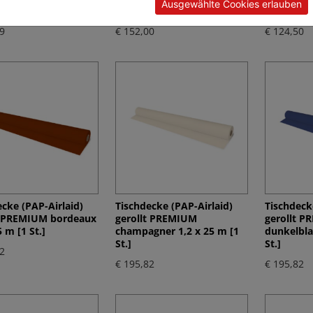
Ausgewählte Cookies erlauben
cm [20 St.]
[20 St.]
9
€ 152,00
€ 124,50
cke (PAP-Airlaid)
Tischdecke (PAP-Airlaid)
Tischdeck
t PREMIUM bordeaux
gerollt PREMIUM
gerollt 
5 m [1 St.]
champagner 1,2 x 25 m [1
dunkelbla
St.]
St.]
2
€ 195,82
€ 195,82