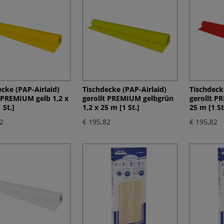
cke (PAP-Airlaid)
Tischdecke (PAP-Airlaid)
Tischdeck
t PREMIUM gelb 1,2 x
gerollt PREMIUM gelbgrün
gerollt P
 St.]
1,2 x 25 m [1 St.]
25 m [1 St
2
€ 195,82
€ 195,82