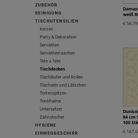
ZUBEHÖR
Damast
REINIGUNG
weiß 80
TISCHUTENSILIEN
€ 56,39
Kerzen
Party & Dekoration
Servietten
Serviettentaschen
Tete a Tete
Tischdecken
Tischläufer und Rollen
Tischsets und Lätzchen
Tortenspitzen
Trinkhalme
Untersetzer
Dunice
84 cm 
Zahnstocher
100 Stk
HYGIENE
€ 167,6
EINWEGGESCHIRR