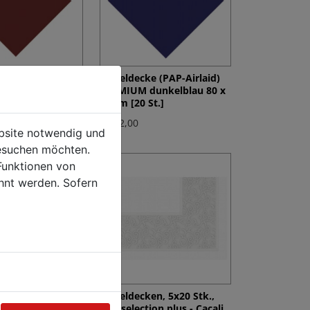
ke (PAP-Airlaid)
Mitteldecke (PAP-Airlaid)
bordeaux 80 x
PREMIUM dunkelblau 80 x
St.]
80 cm [20 St.]
€ 152,00
ebsite notwendig und
esuchen möchten.
Funktionen von
hnt werden. Sofern
ke (PAP-Airlaid)
Mitteldecken, 5x20 Stk.,
weiß 80 x 80 cm
soft selection plus - Cacali