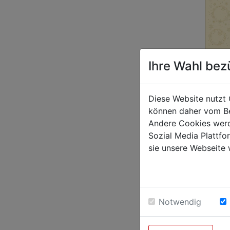
Dunisi
Ihre Wahl bez
84 cm 
100 Stk
€ 244,1
Diese Website nutzt 
können daher vom Be
Andere Cookies werd
Sozial Media Plattf
sie unsere Webseite 
Notwendig
Mitteld
PREMIU