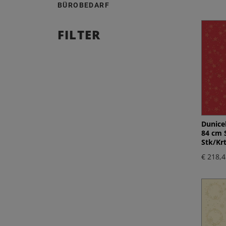
BÜROBEDARF
FILTER
Dunice
84 cm 
Stk/Krt
€ 218,4