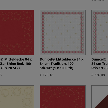
l® Mitteldecke 84 x
Dunicel® Mitteldecke 84 x
Dunicel® 
Star Shine Red, 100
84 cm Tradition, 100
84 cm Tra
 (5 x 20 Stk)
Stk/Krt (1 x 100 Stk)
Stk/Krt (5
5
€ 173,18
€ 226,08