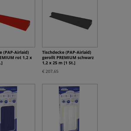
e (PAP-Airlaid)
Tischdecke (PAP-Airlaid)
REMIUM rot 1,2 x
gerollt PREMIUM schwarz
.]
1,2 x 25 m [1 St.]
€ 207,65