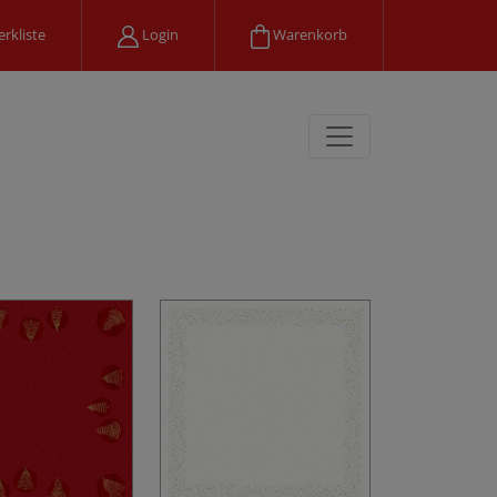
rkliste
Login
Warenkorb