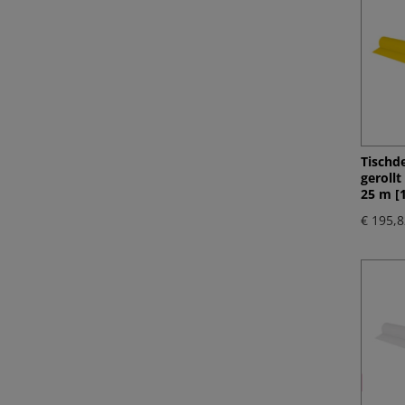
Tischde
geroll
25 m [1
€ 195,8