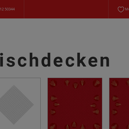
12 50344
Me
ischdecken