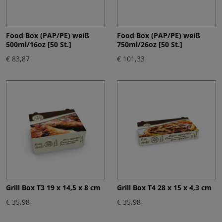
Food Box (PAP/PE) weiß
Food Box (PAP/PE) weiß
500ml/16oz [50 St.]
750ml/26oz [50 St.]
€ 83,87
€ 101,33
Grill Box T3 19 x 14,5 x 8 cm
Grill Box T4 28 x 15 x 4,3 cm
€ 35,98
€ 35,98