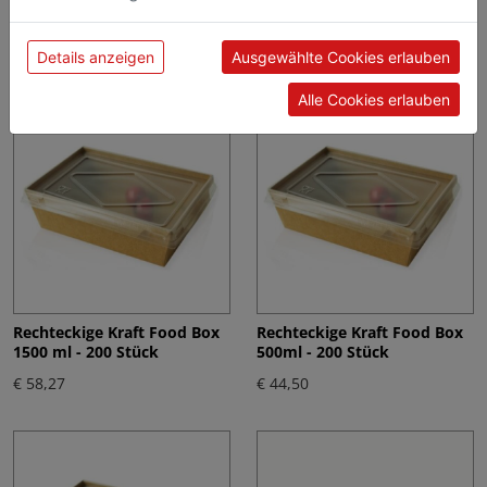
Einwilligung zu unseren Cookies.
[100 St.]
€ 50,18
€ 245,54
Details anzeigen
Ausgewählte Cookies erlauben
Alle Cookies erlauben
Rechteckige Kraft Food Box
Rechteckige Kraft Food Box
1500 ml - 200 Stück
500ml - 200 Stück
€ 58,27
€ 44,50