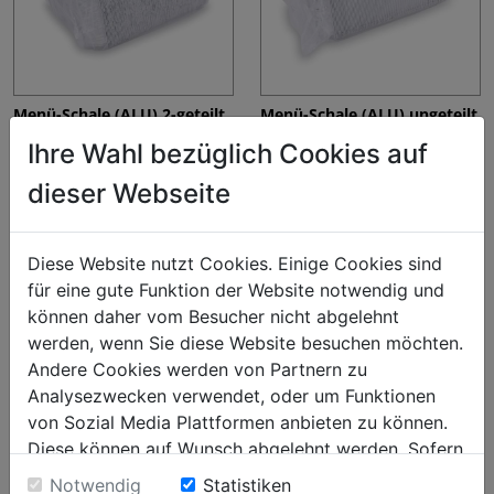
Menü-Schale (ALU) 2-geteilt
Menü-Schale (ALU) ungeteilt
227 x 177 x 39 mm 1020ml
227 x 177 x 30 mm 930ml
Ihre Wahl bezüglich Cookies auf
[100 St.]
[100 St.]
€ 259,96
€ 235,48
dieser Webseite
Diese Website nutzt Cookies. Einige Cookies sind
für eine gute Funktion der Website notwendig und
können daher vom Besucher nicht abgelehnt
werden, wenn Sie diese Website besuchen möchten.
Andere Cookies werden von Partnern zu
Analysezwecken verwendet, oder um Funktionen
von Sozial Media Plattformen anbieten zu können.
Diese können auf Wunsch abgelehnt werden. Sofern
Menü-Schale (ALU) ungeteilt
Rechteckige Kraft Food Box
sie unsere Webseite weiter nutzen, geben Sie
Notwendig
Statistiken
227 x 177 x 39 mm 1155ml
1000ml - 200 Stück