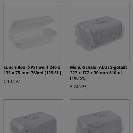
Lunch-Box (XPS) weiß 240 x
Menü-Schale (ALU) 2-geteilt
133 x 75 mm 780ml [125 St.]
227 x 177 x 30 mm 810ml
[100 St.]
€ 107,97
€ 240,25