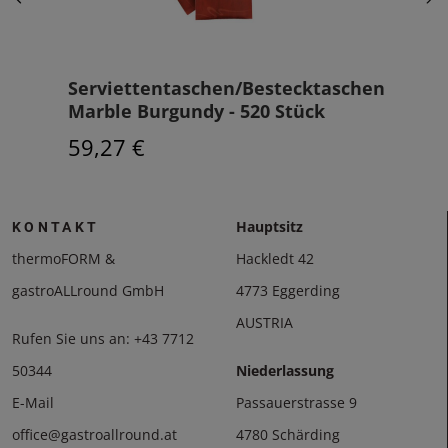
m
Serviettentaschen/Bestecktaschen
Dun
.
Marble Burgundy - 520 Stück
33 
59,27 €
97,
Hauptsitz
KONTAKT
thermoFORM &
Hackledt 42
gastroALLround GmbH
4773 Eggerding
AUSTRIA
Rufen Sie uns an:
+43 7712
50344
Niederlassung
E-Mail
Passauerstrasse 9
office@gastroallround.at
4780 Schärding