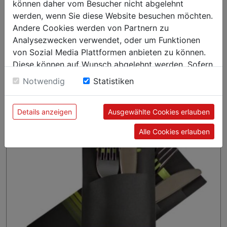
können daher vom Besucher nicht abgelehnt
hygienisch vor Schmutz. (Besteck im Lieferumfang nicht
werden, wenn Sie diese Website besuchen möchten.
enthalten)
Andere Cookies werden von Partnern zu
Maße: 20 x 8,5 cm
Analysezwecken verwendet, oder um Funktionen
Farbe der Bestecktasche: Lime/Schwarz
von Sozial Media Plattformen anbieten zu können.
Farbe der Serviette: Lime
Diese können auf Wunsch abgelehnt werden. Sofern
Produktzertifizierung: FSC-zertifiziert
sie unsere Webseite weiter nutzen, geben Sie
Notwendig
Statistiken
Einwilligung zu unseren Cookies.
Details anzeigen
Ausgewählte Cookies erlauben
Alle Cookies erlauben