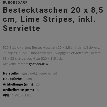
BÜROBEDARF
Bestecktaschen 20 x 8,5
cm, Lime Stripes, inkl.
Serviette
520 Stück/Karton, Bestecktaschen 20 x 8,5 cm, Lime/Schwarz
""Stripes"", inkl. Lime-farbener, 2-lagiger Serviette im Format
33 x 33 cm, verpackt zu 520 x 1 Stück.
Artikelnummer:
gast-ho-014
Hersteller
gastroALLround GmbH
Hauptfarbe
bunt
Artikellänge (mm)
20
Artikelbreite (mm)
8.5
VPE
1 VPE = 1 Kt