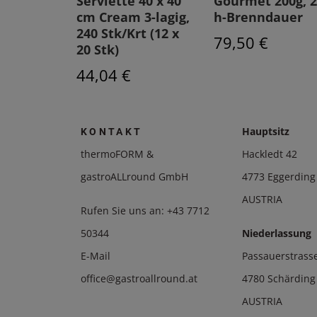
 Ø95mm
Serviette 40 x 40
Gourmet 200g, 2
.]
cm Cream 3-lagig,
h-Brenndauer
240 Stk/Krt (12 x
79,50 €
20 Stk)
44,04 €
Hauptsitz
KONTAKT
thermoFORM &
Hackledt 42
gastroALLround GmbH
4773 Eggerding
AUSTRIA
Rufen Sie uns an:
+43 7712
50344
Niederlassung
E-Mail
Passauerstrass
office@gastroallround.at
4780 Schärding
AUSTRIA