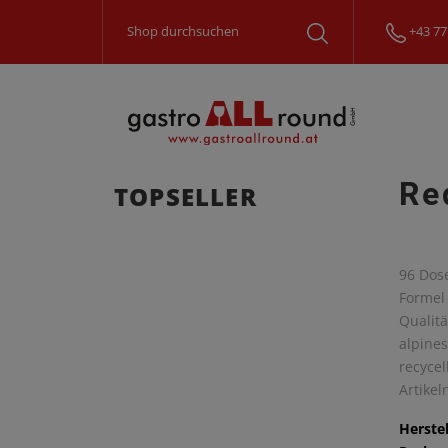
+43 77
Re
TOPSELLER
96 Dose
Formel 
Qualitä
alpine
recyce
Artike
Herstel