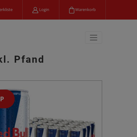
rkliste
Login
Warenkorb
kl. Pfand
P