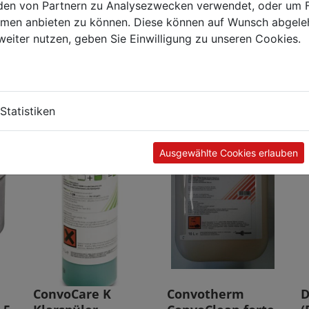
man sie braucht und wird weltweit von
en von Partnern zu Analysezwecken verwendet, oder um 
sportlern, Studenten, in stark fordernden Berufen
ormen anbieten zu können. Diese können auf Wunsch abgele
ei langen Autofahrten geschätzt.
weiter nutzen, geben Sie Einwilligung zu unseren Cookies.
Kunden kauften auch
Statistiken
TOP
TOP
Ausgewählte Cookies erlauben
ConvoCare K
Convotherm
D