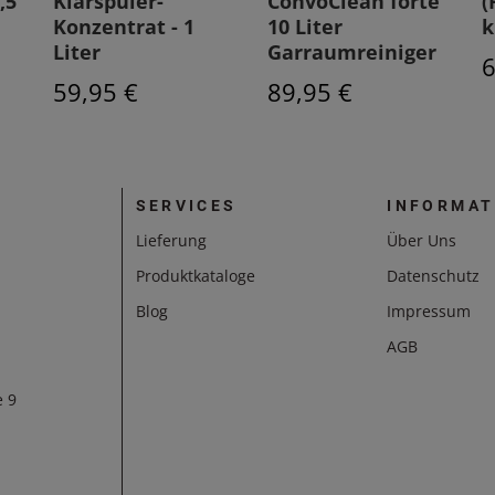
,5
Klarspüler-
ConvoClean forte
(
Konzentrat - 1
10 Liter
k
Liter
Garraumreiniger
6
59,95 €
89,95 €
SERVICES
INFORMAT
Lieferung
Über Uns
Produktkataloge
Datenschutz
Blog
Impressum
AGB
e 9