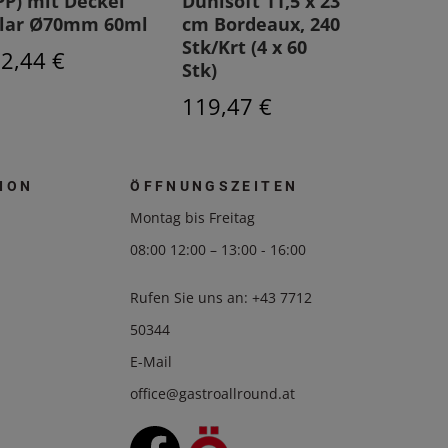
PP) mit Deckel
Dunisoft 11,5 x 23
wieder
lar Ø70mm 60ml
cm Bordeaux, 240
schwarz
Stk/Krt (4 x 60
2,44 €
86,12 
Stk)
119,47 €
ION
ÖFFNUNGSZEITEN
Montag bis Freitag
08:00 12:00 – 13:00 - 16:00
Rufen Sie uns an:
+43 7712
50344
E-Mail
office@gastroallround.at