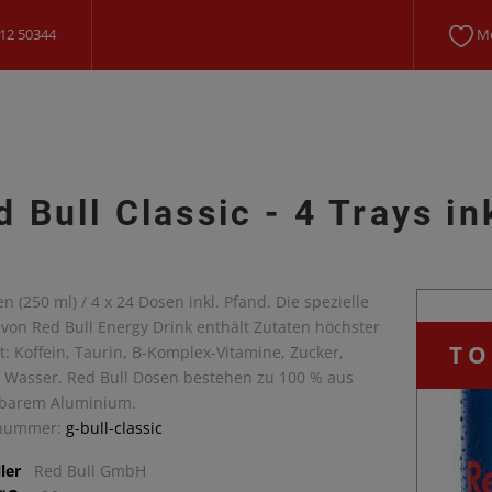
12 50344
Me
d Bull Classic - 4 Trays in
n (250 ml) / 4 x 24 Dosen inkl. Pfand. Die spezielle
von Red Bull Energy Drink enthält Zutaten höchster
TO
t: Koffein, Taurin, B-Komplex-Vitamine, Zucker,
s Wasser. Red Bull Dosen bestehen zu 100 % aus
lbarem Aluminium.
lnummer:
g-bull-classic
ler
Red Bull GmbH