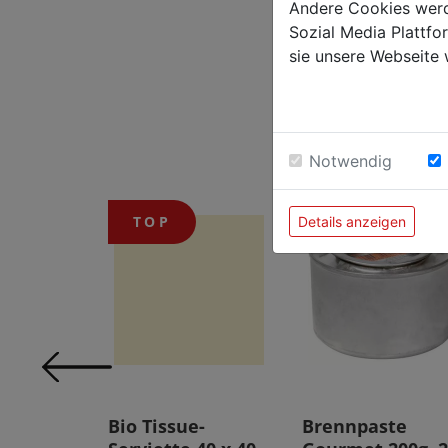
immer 
Andere Cookies werd
Spitzen
Sozial Media Plattf
sowie b
sie unsere Webseite 
Notwendig
TOP
TOP
Details anzeigen
PET)
Bio Tissue-
Brennpaste