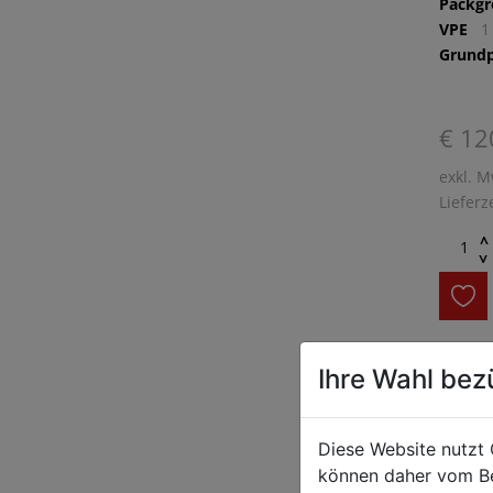
Packg
VPE
1
Grundp
€ 12
exkl. M
Lieferz
^
^
Artikel
Ihre Wahl bez
Red Bul
Energy 
Diese Website nutzt 
ist ein
können daher vom Be