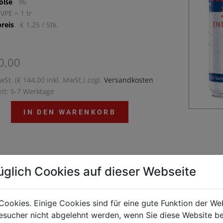
röße
96
 VPE = 1 tr
reis
€ 1,25 / Stk.
0,00
wSt. (€ 144,00 inkl. MwSt.) zzgl.
Versandkosten
eit: 5-7 Werktage
IN DEN WARENKORB
 kann nicht nach Deutschland geliefert werden.
üglich Cookies auf dieser Webseite
l Energy Drink belebt Geist und Körper®. Red Bull
Drink, die #1 unter den Energy Drinks in Österreich,
Cookies. Einige Cookies sind für eine gute Funktion der W
 funktionales Getränk, das Flügel verleiht wann
sucher nicht abgelehnt werden, wenn Sie diese Website b