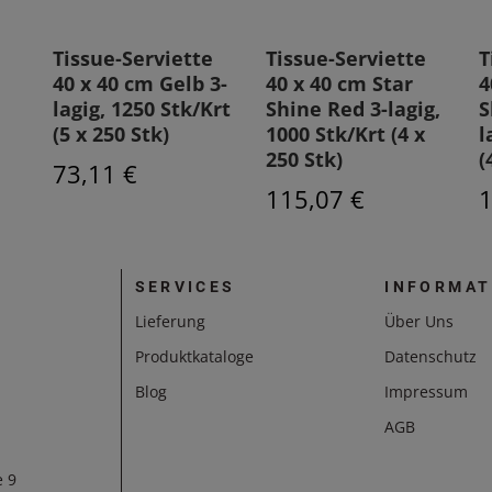
Tissue-Serviette
Tissue-Serviette
T
40 x 40 cm Gelb 3-
40 x 40 cm Star
4
lagig, 1250 Stk/Krt
Shine Red 3-lagig,
S
(5 x 250 Stk)
1000 Stk/Krt (4 x
l
250 Stk)
(
73,11 €
115,07 €
1
SERVICES
INFORMAT
Lieferung
Über Uns
Produktkataloge
Datenschutz
Blog
Impressum
AGB
e 9