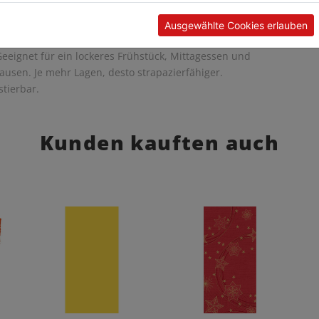
perfekt zu falten. Zeitsparend und bequem – der
te Rahmen, wenn mehrere Serviervorgänge in kurzer
Ausgewählte Cookies erlauben
rfolgen müssen. Kompakte Größe. Die funktionale
eeignet für ein lockeres Frühstück, Mittagessen und
usen. Je mehr Lagen, desto strapazierfähiger.
tierbar.
Kunden kauften auch