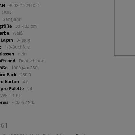
EAN
4002215211031
DUNI
Ganzjahr
lgröße
33 x 33 cm
arbe
Weiß
 Lagen
3-lagig
g
1/8-Buchfalz
elassen
nein
ftsland
Deutschland
röße
1000 (4 x 250)
pro Pack
250.0
ro Karton
4.0
 pro Palette
24
 VPE = 1 Kt
reis
€ 0,05 / Stk.
,61