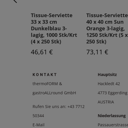
rviette
Tissue-Serviette
Tissue-Serviette
m
33 x 33 cm
40 x 40 cm Sun
 3-lagig,
Dunkelblau 3-
Orange 3-lagig,
rt (5 x
lagig, 1000 Stk/Krt
1250 Stk/Krt (5 x
(4 x 250 Stk)
250 Stk)
46,61 €
73,11 €
Hauptsitz
KONTAKT
thermoFORM &
Hackledt 42
gastroALLround GmbH
4773 Eggerding
AUSTRIA
Rufen Sie uns an:
+43 7712
50344
Niederlassung
E-Mail
Passauerstrass