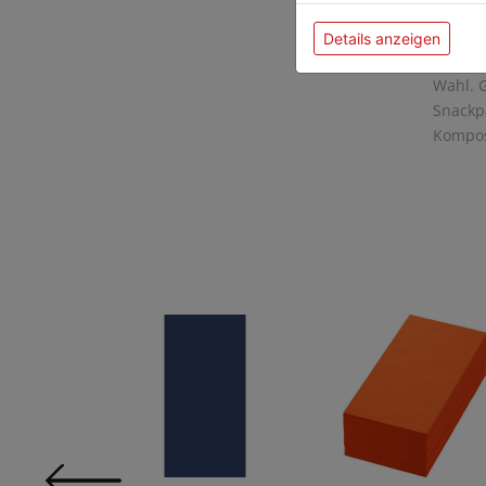
Immer 
perfek
Details anzeigen
Zeit e
Wahl. G
Snackpa
Kompos