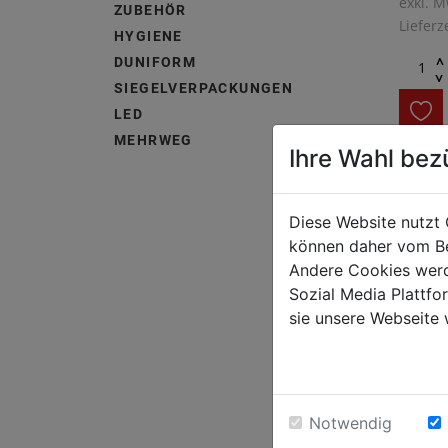
exkl. M
ZUBEHÖR
Lieferz
HYGIENE
^
DUNIFORM
^
SIEGELVERPACKUNGEN
LED
MEHRWEG
Ihre Wahl bez
Staffel
Anzah
Diese Website nutzt 
können daher vom Be
ab 3 K
Andere Cookies werd
Sozial Media Plattf
ab 11
sie unsere Webseite 
ab 22
ab 28
Notwendig