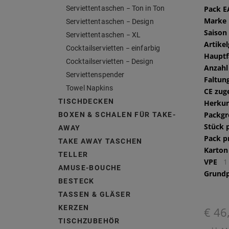
Serviettentaschen − Ton in Ton
Pack 
Marke
Serviettentaschen − Design
Saison
Serviettentaschen − XL
Artike
Cocktailservietten − einfarbig
Hauptf
Cocktailservietten − Design
Anzahl
Serviettenspender
Faltun
Towel Napkins
CE zug
TISCHDECKEN
Herkun
Packg
BOXEN & SCHALEN FÜR TAKE-
Stück 
AWAY
Pack p
TAKE AWAY TASCHEN
Karton
TELLER
VPE
1
AMUSE-BOUCHE
Grundp
BESTECK
TASSEN & GLÄSER
KERZEN
€ 46
TISCHZUBEHÖR