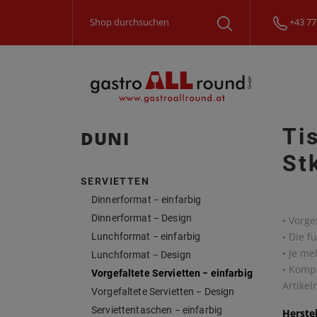
+43 77
Ti
DUNI
St
SERVIETTEN
Dinnerformat − einfarbig
Dinnerformat − Design
• Vorge
• Die f
Lunchformat − einfarbig
• Je me
Lunchformat − Design
• Komp
Vorgefaltete Servietten − einfarbig
Artike
Vorgefaltete Servietten − Design
Serviettentaschen − einfarbig
Herstel