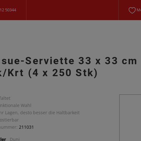
12 50344
Me
ssue-Serviette 33 x 33 cm
k/Krt (4 x 250 Stk)
faltet
unktionale Wahl
hr Lagen, desto besser die Haltbarkeit
ostierbar
lnummer:
211031
ler
Duni