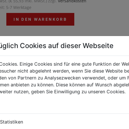
wSt. (€ 55,93 inkl. MwSt.) zzgl.
Versandkosten
eit: 5-7 Werktage
IN DEN WARENKORB
üglich Cookies auf dieser Webseite
preise
l
Preis je VPE (netto)
Cookies. Einige Cookies sind für eine gute Funktion der W
sucher nicht abgelehnt werden, wenn Sie diese Website b
t
€ 40,72
en von Partnern zu Analysezwecken verwendet, oder um 
ormen anbieten zu können. Diese können auf Wunsch abgele
 Kt
€ 36,86
weiter nutzen, geben Sie Einwilligung zu unseren Cookies.
 Kt
€ 35,21
 Kt
€ 33,86
Statistiken