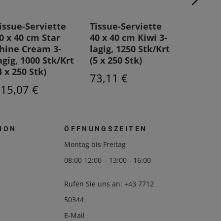
issue-Serviette
Tissue-Serviette
Tissue-
0 x 40 cm Star
40 x 40 cm Kiwi 3-
33 x 33
hine Cream 3-
lagig, 1250 Stk/Krt
2-lagig,
agig, 1000 Stk/Krt
(5 x 250 Stk)
Stk/Krt 
4 x 250 Stk)
Stk)
73,11 €
15,07 €
49,12 
ION
ÖFFNUNGSZEITEN
Montag bis Freitag
08:00 12:00 – 13:00 - 16:00
Rufen Sie uns an:
+43 7712
50344
E-Mail