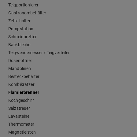
Teigportionierer
Gastronombehälter
Zettelhalter
Pumpstation
Schneidbretter
Backbleche
Teigwendemesser / Teigverteiler
Dosenöffner
Mandolinen
Besteckbehälter
Kombikratzer
Flamierbrenner
Kochgeschirr
Salzstreuer
Lavasteine
Thermometer
Magnetleisten