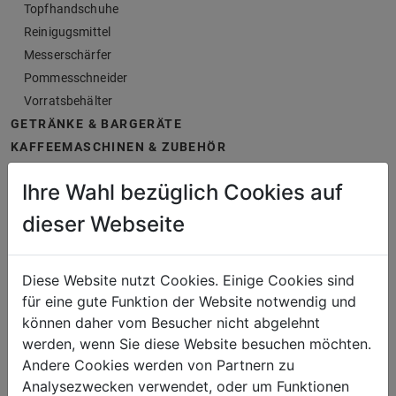
Topfhandschuhe
Reinigugsmittel
Messerschärfer
Pommesschneider
Vorratsbehälter
GETRÄNKE & BARGERÄTE
KAFFEEMASCHINEN & ZUBEHÖR
MÖBEL
Ihre Wahl bezüglich Cookies auf
HOTEL - AUSSTATTUNG & OUTDOOR
HYGIENE
dieser Webseite
TRANSPORTE & LAGERUNG
Diese Website nutzt Cookies. Einige Cookies sind
für eine gute Funktion der Website notwendig und
können daher vom Besucher nicht abgelehnt
werden, wenn Sie diese Website besuchen möchten.
Andere Cookies werden von Partnern zu
Analysezwecken verwendet, oder um Funktionen