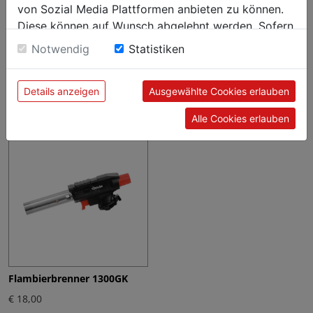
von Sozial Media Plattformen anbieten zu können.
Diese können auf Wunsch abgelehnt werden. Sofern
sie unsere Webseite weiter nutzen, geben Sie
Notwendig
Statistiken
Einwilligung zu unseren Cookies.
Brennpaste Bartscher 200g
Flambierbrenner 1300FG
DS
€ 23,25
Details anzeigen
Ausgewählte Cookies erlauben
€ 81,75
Alle Cookies erlauben
Flambierbrenner 1300GK
€ 18,00