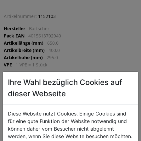
Artikelnummer:
1152103
Hersteller
Bartscher
Pack EAN
4015613702940
Artikellänge (mm)
650.0
Artikelbreite (mm)
400.0
Artikelhöhe (mm)
295.0
VPE
1 VPE = 1 Stück
Ihre Wahl bezüglich Cookies auf
€ 2061,75
dieser Webseite
exkl. MwSt. (€ 2474,10 inkl. MwSt.) zzgl.
Versandkosten
Lieferzeit: 5-7 Werktage
Diese Website nutzt Cookies. Einige Cookies sind
^
IN DEN WARENKORB
für eine gute Funktion der Website notwendig und
^
können daher vom Besucher nicht abgelehnt
werden, wenn Sie diese Website besuchen möchten.