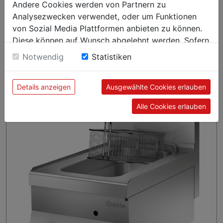
Serie 650 - Eine Kochserie für die Profi-Küche. Sie zeichnet sich
Andere Cookies werden von Partnern zu
aus durch optimale Energieausnutzung, leistungsstarke
Analysezwecken verwendet, oder um Funktionen
Geräte und eine hohe Reinigungsfreundlichkeit. Durch die
von Sozial Media Plattformen anbieten zu können.
Modulbauweise ist sie leicht kombinierbar und variabel in der
Diese können auf Wunsch abgelehnt werden. Sofern
Anordnung. Der Geräteaufbau ist komplett aus
sie unsere Webseite weiter nutzen, geben Sie
Notwendig
Statistiken
Chromnickelstahl 18/10.
Einwilligung zu unseren Cookies.
Details anzeigen
Ausgewählte Cookies erlauben
Alle Cookies erlauben