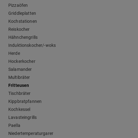
Pizzaöfen
Griddleplatten
Kochstationen
Reiskocher
Hähnchengrills
Induktionskocher/-woks
Herde
Hockerkocher
Salamander
Multibräter
Fritteusen
Tischbräter
Kippbratpfannen
Kochkessel
Lavasteingrills
Paella
Niedertemperaturgarer