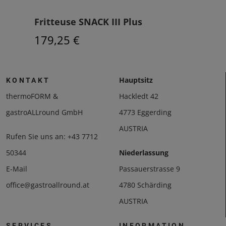
Fritteuse SNACK III Plus
Bac
179,25 €
138
Hauptsitz
KONTAKT
thermoFORM &
Hackledt 42
gastroALLround GmbH
4773 Eggerding
AUSTRIA
Rufen Sie uns an:
+43 7712
50344
Niederlassung
E-Mail
Passauerstrasse 9
office@gastroallround.at
4780 Schärding
AUSTRIA
SERVICES
INFORMATION