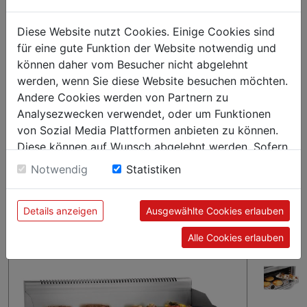
Die platzsparende Grill-Gratinier-Kombination verfügt über
eine leistungsstarke Griddleplatte mit 2 getrennt schaltbaren
Diese Website nutzt Cookies. Einige Cookies sind
Heizzonen. Die Wärmezufuhr des Salamanders lässt sich
für eine gute Funktion der Website notwendig und
perfekt mit dem höhenverstellbaren Rost und der stufenlos
können daher vom Besucher nicht abgelehnt
einstellbaren Temperatur regulieren. Mit dem digitalen Timer
werden, wenn Sie diese Website besuchen möchten.
sind Grill- und Gratiniervorgänge bestens unter Kontrolle –
Andere Cookies werden von Partnern zu
auch in Stoßzeiten.
Analysezwecken verwendet, oder um Funktionen
von Sozial Media Plattformen anbieten zu können.
Diese können auf Wunsch abgelehnt werden. Sofern
sie unsere Webseite weiter nutzen, geben Sie
Notwendig
Statistiken
Einwilligung zu unseren Cookies.
Details anzeigen
Ausgewählte Cookies erlauben
Alle Cookies erlauben