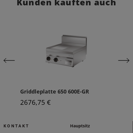
Kunden kauften auch
U
Griddleplatte 650 600E-GR
Grid
2676,75 €
208
Hauptsitz
KONTAKT