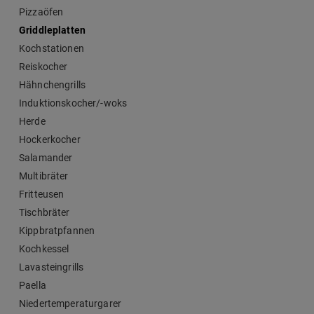
Pizzaöfen
Griddleplatten
Kochstationen
Reiskocher
Hähnchengrills
Induktionskocher/-woks
Herde
Hockerkocher
Salamander
Multibräter
Fritteusen
Tischbräter
Kippbratpfannen
Kochkessel
Lavasteingrills
Paella
Niedertemperaturgarer