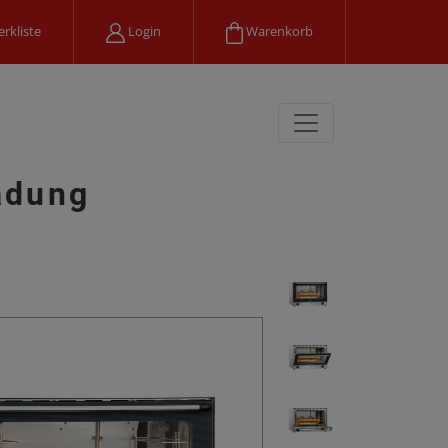
rkliste
Login
Warenkorb
adung