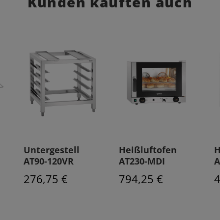
Kunden kauften auch
Untergestell
Heißluftofen
H
AT90-120VR
AT230-MDI
A
276,75 €
794,25 €
4