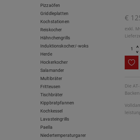
Pizzaöfen
Griddleplatten
€ 12
Kochstationen
exkl. M
Reiskocher
Lieferz
Hähnchengrills
Induktionskocher/-woks
^
^
Herde
Hockerkocher
Salamander
Multibräter
Die AT-
Fritteusen
Backen
Tischbräter
Kippbratpfannen
Volldam
Kochkessel
leistun
Lavasteingrills
Paella
Niedertemperaturgarer