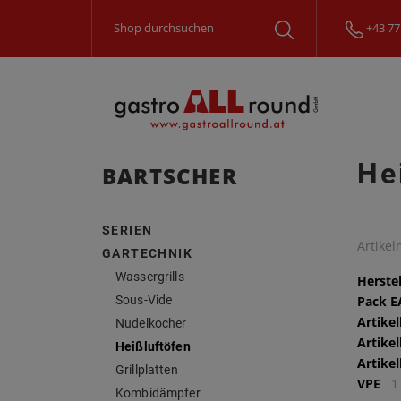
+43 77
He
BARTSCHER
SERIEN
Artike
GARTECHNIK
Wassergrills
Herstel
Sous-Vide
Pack 
Artike
Nudelkocher
Artike
Heißluftöfen
Artike
Grillplatten
VPE
1
Kombidämpfer