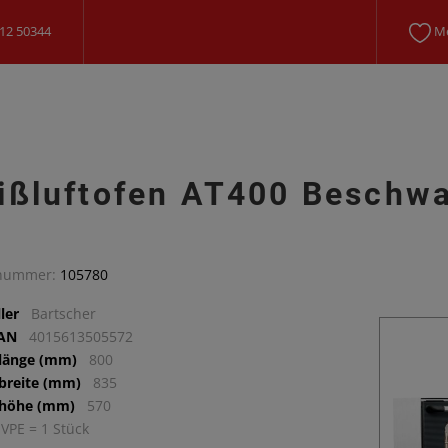
12 50344
Me
ißluftofen AT400 Beschw
lnummer:
105780
ler
Bartscher
EAN
4015613505572
llänge (mm)
800
lbreite (mm)
835
lhöhe (mm)
570
 VPE = 1 Stück