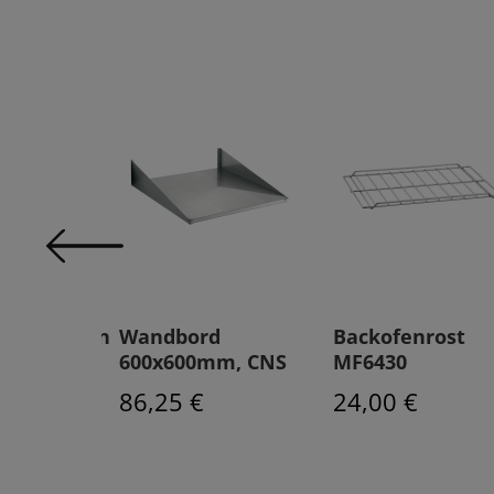
ungsrahmen
Wandbord
Backofenrost
600x600mm, CNS
MF6430
86,25 €
24,00 €