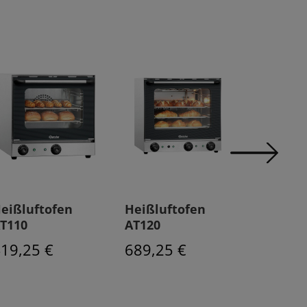
eißluftofen
Heißluftofen
Heißluf
T110
AT120
AT400
Beschw
19,25 €
689,25 €
1259,2