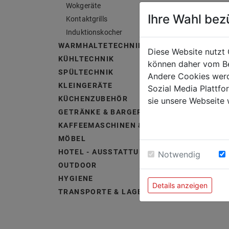
Wokgeräte
Ihre Wahl bez
Kontaktgrills
Induktionskocher
WARMHALTETECHNIK
Diese Website nutzt 
KÜHLTECHNIK
können daher vom Be
SPÜLTECHNIK
Andere Cookies werd
KLEINGERÄTE
Sozial Media Plattf
KÜCHENZUBEHÖR
sie unsere Webseite 
GETRÄNKE & BARGERÄTE
KAFFEEMASCHINEN & ZUBEHÖR
MÖBEL
HOTEL - AUSSTATTUNG &
Notwendig
OUTDOOR
HYGIENE
Details anzeigen
TRANSPORTE & LAGERUNG