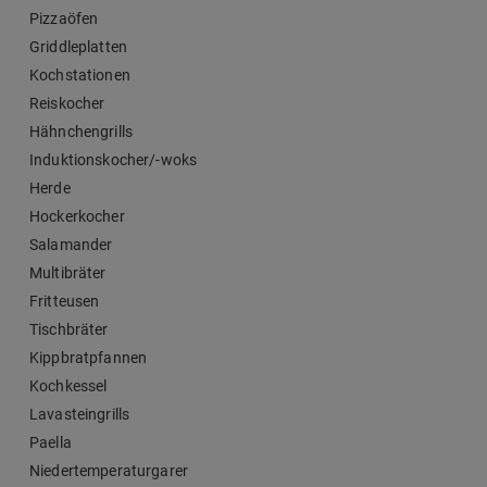
Pizzaöfen
Griddleplatten
Kochstationen
Reiskocher
Hähnchengrills
Induktionskocher/-woks
Herde
Hockerkocher
Salamander
Multibräter
Fritteusen
Tischbräter
Kippbratpfannen
Kochkessel
Lavasteingrills
Paella
Niedertemperaturgarer