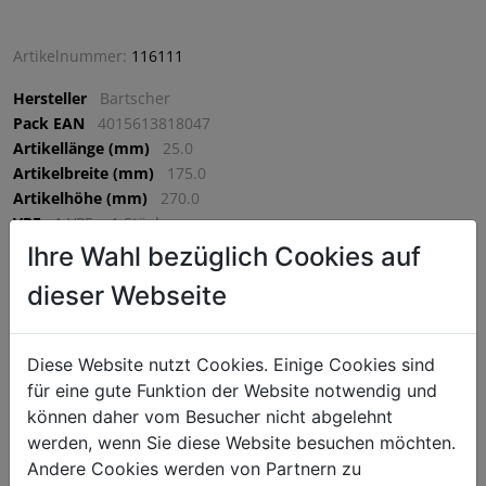
Artikelnummer:
116111
Hersteller
Bartscher
Pack EAN
4015613818047
Artikellänge (mm)
25.0
Artikelbreite (mm)
175.0
Artikelhöhe (mm)
270.0
VPE
1 VPE = 1 Stück
Ihre Wahl bezüglich Cookies auf
dieser Webseite
€ 209,25
exkl. MwSt. (€ 251,10 inkl. MwSt.) zzgl.
Versandkosten
Diese Website nutzt Cookies. Einige Cookies sind
Lieferzeit: 5-7 Werktage
für eine gute Funktion der Website notwendig und
^
IN DEN WARENKORB
können daher vom Besucher nicht abgelehnt
^
werden, wenn Sie diese Website besuchen möchten.
Andere Cookies werden von Partnern zu