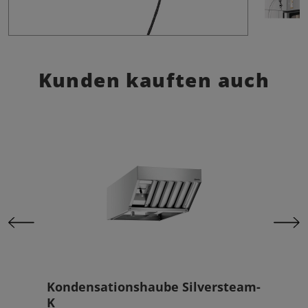
Kunden kauften auch
0
Kondensationshaube Silversteam-
Kom
K
611