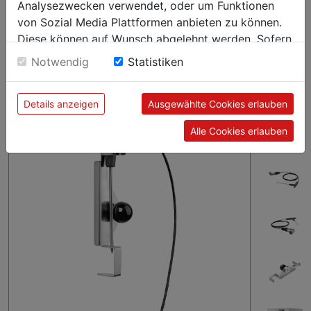
Analysezwecken verwendet, oder um Funktionen
Auf den Punkt gegarte Steaks, saftiger Braten, zarte
Hähnchenkeulen mit knuspriger Haut - Die
von Sozial Media Plattformen anbieten zu können.
Speisenzubereitung im Kombidämpfer ist mit einem
Diese können auf Wunsch abgelehnt werden. Sofern
Kerntemperaturfühler einfach mehr als zuverlässig. Die
sie unsere Webseite weiter nutzen, geben Sie
Notwendig
Statistiken
magnetische Halterung lässt sich ganz simpel und beliebig an
Einwilligung zu unseren Cookies.
den Dämpfern befestigen.
Details anzeigen
Ausgewählte Cookies erlauben
Alle Cookies erlauben