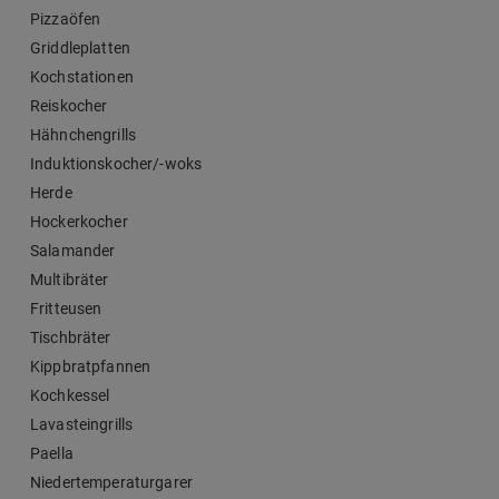
Pizzaöfen
Griddleplatten
Kochstationen
Reiskocher
Hähnchengrills
Induktionskocher/-woks
Herde
Hockerkocher
Salamander
Multibräter
Fritteusen
Tischbräter
Kippbratpfannen
Kochkessel
Lavasteingrills
Paella
Niedertemperaturgarer