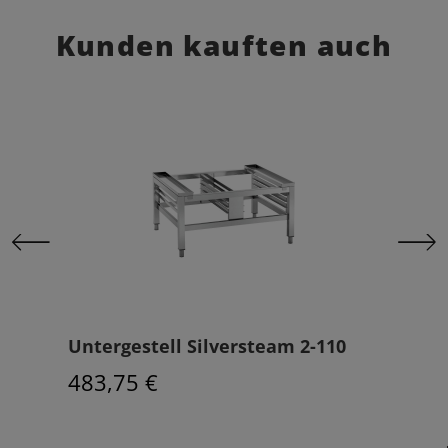
Kunden kauften auch
Untergestell Silversteam 2-110
Auf
483,75 €
411