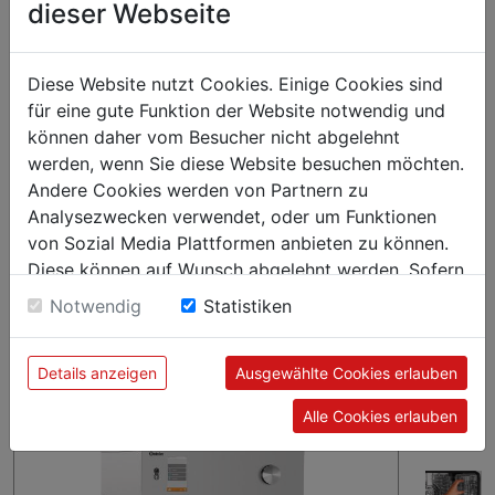
dieser Webseite
Dank des Längseinschubs ist der Silversteam-K 10110DRS
besonders kompakt und findet so in der kleinsten Küche
Diese Website nutzt Cookies. Einige Cookies sind
seinen Platz. Bei intuitiver, digitaler Bedienung mit Rack-
für eine gute Funktion der Website notwendig und
Control-Funktion und guter Luftzirkulation lassen sich Speisen
können daher vom Besucher nicht abgelehnt
auf GN-Behälter im 1/1 GN-Format dämpfen, garen oder
werden, wenn Sie diese Website besuchen möchten.
backen. Für einen blitzblanken Garraum sorgt das integrierte
Andere Cookies werden von Partnern zu
Reinigungssystem.
Analysezwecken verwendet, oder um Funktionen
von Sozial Media Plattformen anbieten zu können.
Diese können auf Wunsch abgelehnt werden. Sofern
sie unsere Webseite weiter nutzen, geben Sie
Notwendig
Statistiken
Einwilligung zu unseren Cookies.
Details anzeigen
Ausgewählte Cookies erlauben
Alle Cookies erlauben