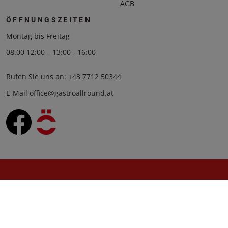
AGB
ÖFFNUNGSZEITEN
Montag bis Freitag
08:00 12:00 – 13:00 - 16:00
Rufen Sie uns an:
+43 7712 50344
E-Mail
office@gastroallround.at