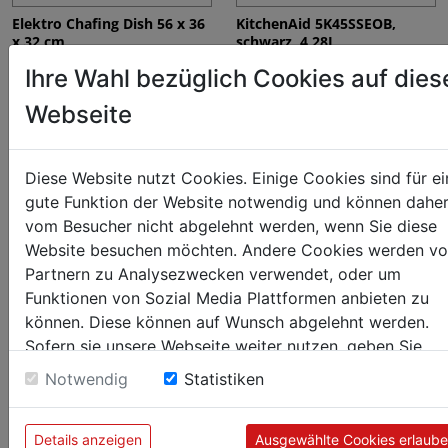
Elektro Chafing Dish 56 x 36
KitchenAid 5K45SSEOB,
x 32 cm
schwarz, 4,28L
€ 179,00
€ 764,25
Ihre Wahl bezüglich Cookies auf dies
Webseite
Diese Website nutzt Cookies. Einige Cookies sind für ei
gute Funktion der Website notwendig und können dahe
vom Besucher nicht abgelehnt werden, wenn Sie diese
Website besuchen möchten. Andere Cookies werden v
Partnern zu Analysezwecken verwendet, oder um
Funktionen von Sozial Media Plattformen anbieten zu
können. Diese können auf Wunsch abgelehnt werden.
Sous-Vide Temperierbecken
Warmhalteplatte GN 1/1
Sofern sie unsere Webseite weiter nutzen, geben Sie
mit elektronischer
€ 142,50
Steuerung
Einwilligung zu unseren Cookies.
Notwendig
Statistiken
€ 809,00
Details anzeigen
Ausgewählte Cookies erlaub