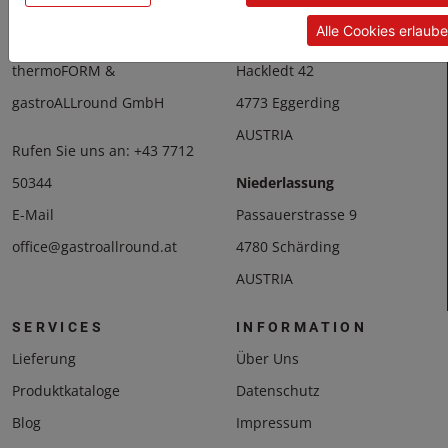
Alle Cookies erlaub
Hauptsitz
KONTAKT
thermoFORM &
Hackledt 42
gastroALLround GmbH
4773 Eggerding
AUSTRIA
Rufen Sie uns an:
+43 7712
50344
Niederlassung
E-Mail
Passauerstrasse 9
office@gastroallround.at
4780 Schärding
AUSTRIA
SERVICES
INFORMATION
Lieferung
Über Uns
Produktkataloge
Datenschutz
Blog
Impressum