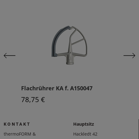
Flachrührer KA f. A150047
Pla
78,75 €
134
Hauptsitz
KONTAKT
thermoFORM &
Hackledt 42