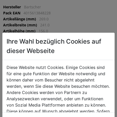
Hersteller
Bartscher
Pack EAN
4015613848228
Artikellänge (mm)
269.0
Artikelbreite (mm)
241.0
Artikelhöhe (mm)
156.0
VPE
1 VPE = 1 Stück
Ihre Wahl bezüglich Cookies auf
dieser Webseite
€ 164,25
exkl. MwSt. (€ 197,10 inkl. MwSt.) zzgl.
Versandkosten
Diese Website nutzt Cookies. Einige Cookies sind
Lieferzeit: 5-7 Werktage
für eine gute Funktion der Website notwendig und
können daher vom Besucher nicht abgelehnt
^
IN DEN WARENKORB
^
werden, wenn Sie diese Website besuchen möchten.
Andere Cookies werden von Partnern zu
Analysezwecken verwendet, oder um Funktionen
Die robuste Edelstahl-Rührschüssel 5KSMB55 mit 5,2 Litern
von Sozial Media Plattformen anbieten zu können.
Fassungsvermögen ist ausgelegt für die Küchenmaschine
Diese können auf Wunsch abgelehnt werden. Sofern
KitchenAid 5KSM55SXX.