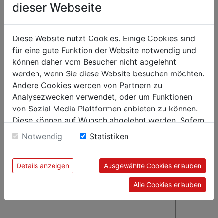
IN DEN WARENKORB
dieser Webseite
^
Diese Website nutzt Cookies. Einige Cookies sind
Hygienisch und sauber – Glasaufsatz als Hustenschutz
für eine gute Funktion der Website notwendig und
können daher vom Besucher nicht abgelehnt
werden, wenn Sie diese Website besuchen möchten.
Andere Cookies werden von Partnern zu
Analysezwecken verwendet, oder um Funktionen
von Sozial Media Plattformen anbieten zu können.
Diese können auf Wunsch abgelehnt werden. Sofern
sie unsere Webseite weiter nutzen, geben Sie
Notwendig
Statistiken
Einwilligung zu unseren Cookies.
Details anzeigen
Ausgewählte Cookies erlauben
Alle Cookies erlauben