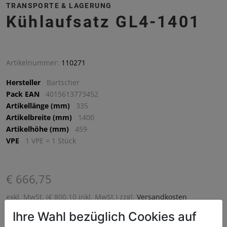
TRANSPORTE & LAGERUNG
Kühlaufsatz GL4-1401
Artikelnummer:
110271
Hersteller
Bartscher
Pack EAN
4015613773452
Artikellänge (mm)
335
Artikelbreite (mm)
1400
Artikelhöhe (mm)
459
VPE
1 VPE = 1 Stück
€ 666,75
exkl. MwSt. (€ 800,10 inkl. MwSt.) zzgl.
Versandkosten
Lieferzeit: 5-7 Werktage
Ihre Wahl bezüglich Cookies auf
^