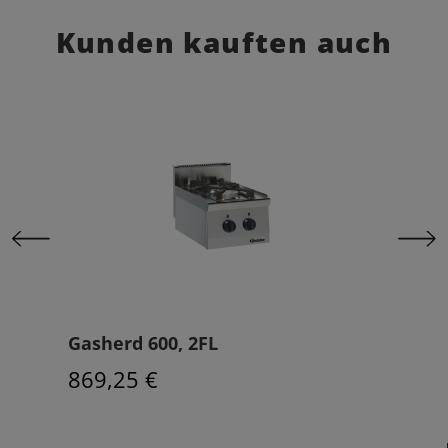
Kunden kauften auch
Gasherd 600, 2FL
Arb
869,25 €
719