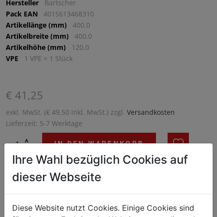
Hersteller
Bartscher
Pack EAN
4015613468310
Artikellänge (mm)
400.0
Artikelbreite (mm)
400.0
Artikelhöhe (mm)
120.0
VPE
1 VPE = 1 Stück
€ 41,25
exkl. MwSt. (€ 49,50 inkl. MwSt.) zzgl.
Versandkosten
Lieferzeit: 5-7 Werktage
^
IN DEN WARENKORB
^
Ihre Wahl bezüglich Cookies auf
dieser Webseite
Diese Website nutzt Cookies. Einige Cookies sind