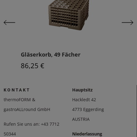
Gläserkorb, 49 Fächer
Glä
86,25 €
59,
Hauptsitz
KONTAKT
thermoFORM &
Hackledt 42
gastroALLround GmbH
4773 Eggerding
AUSTRIA
Rufen Sie uns an:
+43 7712
50344
Niederlassung