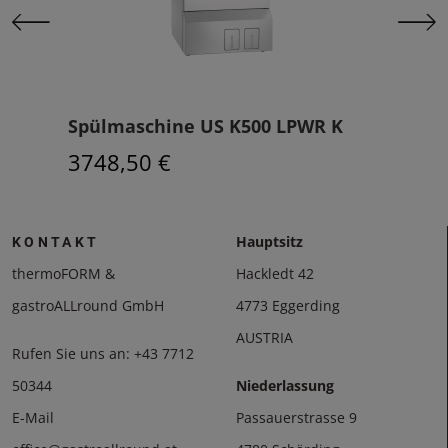
Spülmaschine US K500 LPWR K
Spü
3748,50 €
183
Hauptsitz
KONTAKT
thermoFORM &
Hackledt 42
gastroALLround GmbH
4773 Eggerding
AUSTRIA
Rufen Sie uns an:
+43 7712
50344
Niederlassung
E-Mail
Passauerstrasse 9