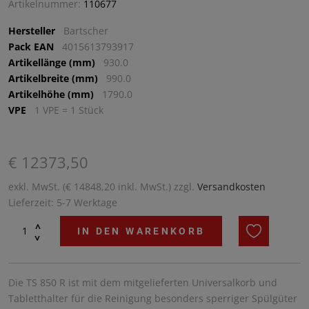
Artikelnummer:
110677
Hersteller
Bartscher
Pack EAN
4015613793917
Artikellänge (mm)
930.0
Artikelbreite (mm)
990.0
Artikelhöhe (mm)
1790.0
VPE
1 VPE = 1 Stück
€ 12373,50
exkl. MwSt. (€ 14848,20 inkl. MwSt.) zzgl.
Versandkosten
Lieferzeit: 5-7 Werktage
^
IN DEN WARENKORB
^
Die TS 850 R ist mit dem mitgelieferten Universalkorb und
Tabletthalter für die Reinigung besonders sperriger Spülgüter