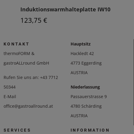
Induktionswarmhalteplatte IW10
War
123,75 €
168
Hauptsitz
KONTAKT
thermoFORM &
Hackledt 42
gastroALLround GmbH
4773 Eggerding
AUSTRIA
Rufen Sie uns an:
+43 7712
50344
Niederlassung
E-Mail
Passauerstrasse 9
office@gastroallround.at
4780 Schärding
AUSTRIA
SERVICES
INFORMATION