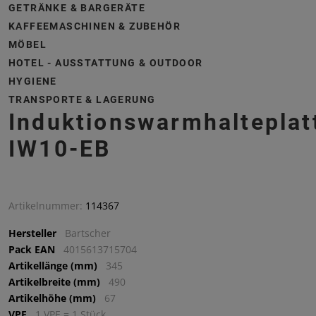
GETRÄNKE & BARGERÄTE
KAFFEEMASCHINEN & ZUBEHÖR
MÖBEL
HOTEL - AUSSTATTUNG & OUTDOOR
HYGIENE
TRANSPORTE & LAGERUNG
Induktionswarmhalteplat
IW10-EB
Artikelnummer:
114367
Hersteller
Bartscher
Pack EAN
4015613715704
Artikellänge (mm)
345
Artikelbreite (mm)
490
Artikelhöhe (mm)
67
VPE
1 VPE = 1 Stück