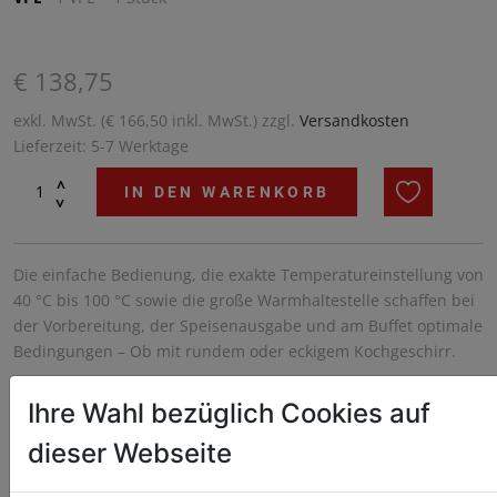
€ 138,75
exkl. MwSt. (€ 166,50 inkl. MwSt.) zzgl.
Versandkosten
Lieferzeit: 5-7 Werktage
^
IN DEN WARENKORB
^
Die einfache Bedienung, die exakte Temperatureinstellung von
40 °C bis 100 °C sowie die große Warmhaltestelle schaffen bei
der Vorbereitung, der Speisenausgabe und am Buffet optimale
Bedingungen – Ob mit rundem oder eckigem Kochgeschirr.
Ihre Wahl bezüglich Cookies auf
dieser Webseite