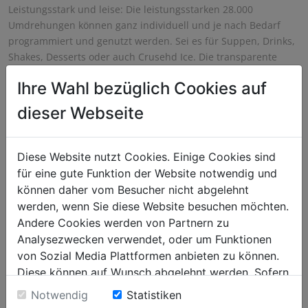
Leistungsstark und leise: Die leistungsstarken 28.000
Umdrehungen können ganz individuell und je nach Bedarf
programmiert und genutzt werden. Sei es für Suppen, Drinks,
Shakes, Desserts oder auch Crusehd Ice. Die transparente
Abdeckhaube ermöglicht bedenkenlos einen Einsatz im
Ihre Wahl bezüglich Cookies auf
Thekenbereich.
dieser Webseite
Diese Website nutzt Cookies. Einige Cookies sind
für eine gute Funktion der Website notwendig und
können daher vom Besucher nicht abgelehnt
werden, wenn Sie diese Website besuchen möchten.
Andere Cookies werden von Partnern zu
Analysezwecken verwendet, oder um Funktionen
von Sozial Media Plattformen anbieten zu können.
Diese können auf Wunsch abgelehnt werden. Sofern
sie unsere Webseite weiter nutzen, geben Sie
Notwendig
Statistiken
Einwilligung zu unseren Cookies.