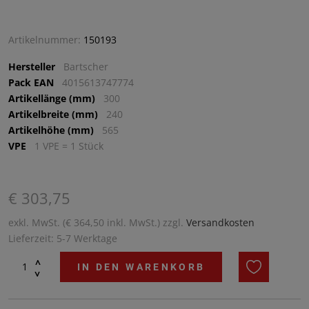
Artikelnummer:
150193
Hersteller
Bartscher
Pack EAN
4015613747774
Artikellänge (mm)
300
Artikelbreite (mm)
240
Artikelhöhe (mm)
565
VPE
1 VPE = 1 Stück
€ 303,75
exkl. MwSt. (€ 364,50 inkl. MwSt.) zzgl.
Versandkosten
Lieferzeit: 5-7 Werktage
^
IN DEN WARENKORB
^