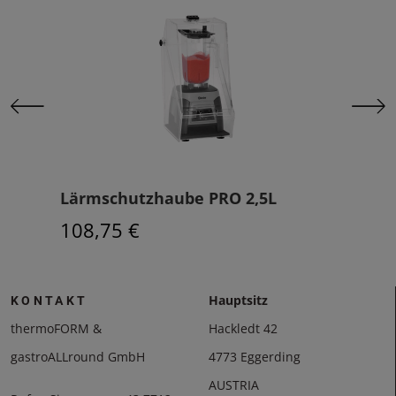
Lärmschutzhaube PRO 2,5L
Ble
108,75 €
186
Hauptsitz
KONTAKT
thermoFORM &
Hackledt 42
gastroALLround GmbH
4773 Eggerding
AUSTRIA