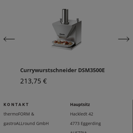
0M
Currywurstschneider DSM3500E
Cur
213,75 €
223
Hauptsitz
KONTAKT
thermoFORM &
Hackledt 42
gastroALLround GmbH
4773 Eggerding
AUSTRIA