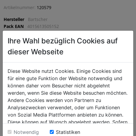
Artikelnummer:
120579
Hersteller
Bartscher
Pack EAN
4015613505152
Artikellänge (mm)
115
Ihre Wahl bezüglich Cookies auf
Artikelbreite (mm)
300
Artikelhöhe (mm)
210
dieser Webseite
VPE
1 VPE = 1 Stück
Diese Website nutzt Cookies. Einige Cookies sind
€ 126,75
für eine gute Funktion der Website notwendig und
können daher vom Besucher nicht abgelehnt
exkl. MwSt. (€ 152,10 inkl. MwSt.) zzgl.
Versandkosten
werden, wenn Sie diese Website besuchen möchten.
Lieferzeit: 5-7 Werktage
Andere Cookies werden von Partnern zu
^
Analysezwecken verwendet, oder um Funktionen
IN DEN WARENKORB
^
von Sozial Media Plattformen anbieten zu können.
Diese können auf Wunsch abgelehnt werden. Sofern
sie unsere Webseite weiter nutzen, geben Sie
Notwendig
Statistiken