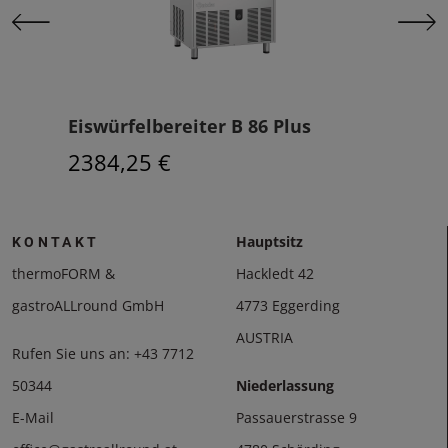
Eiswürfelbereiter B 86 Plus
Eis
2384,25 €
223
Hauptsitz
KONTAKT
thermoFORM &
Hackledt 42
gastroALLround GmbH
4773 Eggerding
AUSTRIA
Rufen Sie uns an:
+43 7712
50344
Niederlassung
E-Mail
Passauerstrasse 9