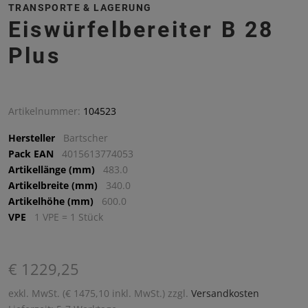
TRANSPORTE & LAGERUNG
Eiswürfelbereiter B 28
Plus
Artikelnummer:
104523
Hersteller
Bartscher
Pack EAN
4015613774053
Artikellänge (mm)
483.0
Artikelbreite (mm)
340.0
Artikelhöhe (mm)
600.0
VPE
1 VPE = 1 Stück
€ 1229,25
exkl. MwSt. (€ 1475,10 inkl. MwSt.) zzgl.
Versandkosten