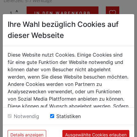
Lieferzeit: 5-7 Werktage
^
IN DEN WARENKORB
^
Ihre Wahl bezüglich Cookies auf
dieser Webseite
Effizienter und sparsamer – Die optimierte Eiswürfelbereiter-
Serie B Plus liefert Vollkegel-Eiswürfel in erhöhten
Produktionsmengen und ist zugleich sparsamer im Verbrauch.
Diese Website nutzt Cookies. Einige Cookies sind
für eine gute Funktion der Website notwendig und
können daher vom Besucher nicht abgelehnt
werden, wenn Sie diese Website besuchen möchten.
Andere Cookies werden von Partnern zu
Analysezwecken verwendet, oder um Funktionen
von Sozial Media Plattformen anbieten zu können.
Diese können auf Wunsch abgelehnt werden. Sofern
sie unsere Webseite weiter nutzen, geben Sie
Notwendig
Statistiken
Einwilligung zu unseren Cookies.
Details anzeigen
Ausgewählte Cookies erlauben