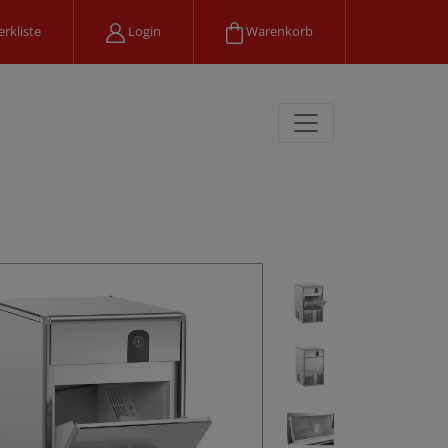
rkliste
Login
Warenkorb