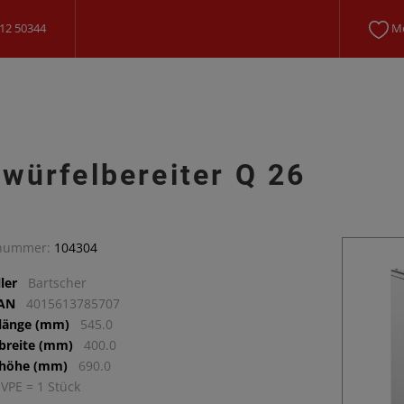
12 50344
Me
swürfelbereiter Q 26
lnummer:
104304
ler
Bartscher
EAN
4015613785707
llänge (mm)
545.0
lbreite (mm)
400.0
lhöhe (mm)
690.0
 VPE = 1 Stück