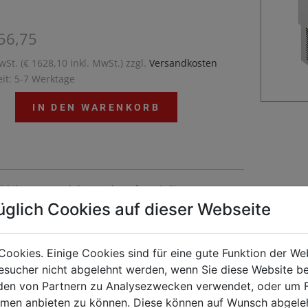
56,75
wSt. (€ 1628,10 inkl. MwSt.) zzgl.
Versandkosten
eit: 5-7 Werktage
IN DEN WARENKORB
ddelsystem und der Verdampfer mit Fingern
ieren dank des Fehlens von Pumpen und
üglich Cookies auf dieser Webseite
düsen einen geräuscharmen und reibungslosen
b auch bei besonders harten Bedingungen.
Cookies. Einige Cookies sind für eine gute Funktion der W
sucher nicht abgelehnt werden, wenn Sie diese Website b
en von Partnern zu Analysezwecken verwendet, oder um 
ormen anbieten zu können. Diese können auf Wunsch abgele