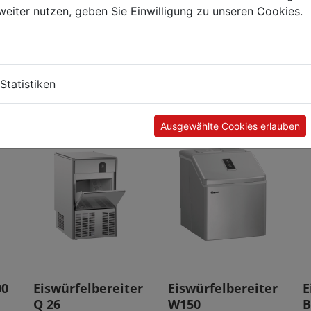
weiter nutzen, geben Sie Einwilligung zu unseren Cookies.
Kunden kauften auch
Statistiken
Ausgewählte Cookies erlauben
00
Eiswürfelbereiter
Eiswürfelbereiter
E
Q 26
W150
B