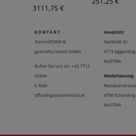
251,25 €
€
3111,75 €
Hauptsitz
KONTAKT
thermoFORM &
Hackledt 42
gastroALLround GmbH
4773 Eggerding
AUSTRIA
Rufen Sie uns an:
+43 7712
50344
Niederlassung
E-Mail
Passauerstrass
office@gastroallround.at
4780 Schärding
AUSTRIA