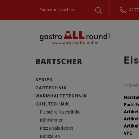
+43 77
Ei
BARTSCHER
SERIEN
Artike
GARTECHNIK
WARMHALTETECHNIK
Herstel
KÜHLTECHNIK
Pack 
Artike
Fleischreifeschränke
Artike
Kühlvitrinen
Artike
Pizza-Saladetten
VPE
1
Kühlzellen