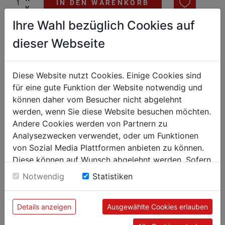
IN DEN WARENKORB
^
Ihre Wahl bezüglich Cookies auf
Eiswürfelbereiter der Serie C: Hohlkegel mittels Paddelsystem.
dieser Webseite
Bis zu 50 kg Eiswürfel können innerhalb von 24 Stunden
produziert werden – Ganz unkompliziert über einen
Festwasseranschluss.
Diese Website nutzt Cookies. Einige Cookies sind
für eine gute Funktion der Website notwendig und
können daher vom Besucher nicht abgelehnt
werden, wenn Sie diese Website besuchen möchten.
Andere Cookies werden von Partnern zu
Analysezwecken verwendet, oder um Funktionen
von Sozial Media Plattformen anbieten zu können.
Diese können auf Wunsch abgelehnt werden. Sofern
sie unsere Webseite weiter nutzen, geben Sie
Notwendig
Statistiken
Einwilligung zu unseren Cookies.
Details anzeigen
Ausgewählte Cookies erlauben