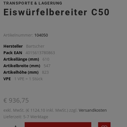
TRANSPORTE & LAGERUNG
Eiswürfelbereiter C50
Artikelnummer:
104050
Hersteller
Bartscher
Pack EAN
4015613780863
Artikellänge (mm)
610
Artikelbreite (mm)
547
Artikelhöhe (mm)
823
VPE
1 VPE = 1 Stück
€ 936,75
exkl. MwSt. (€ 1124,10 inkl. MwSt.) zzgl.
Versandkosten
Lieferzeit: 5-7 Werktage
^