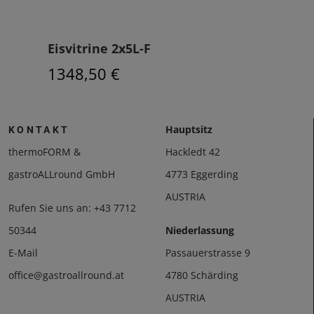
Eisvitrine 2x5L-F
Eisv
1348,50 €
149
Hauptsitz
KONTAKT
thermoFORM &
Hackledt 42
gastroALLround GmbH
4773 Eggerding
AUSTRIA
Rufen Sie uns an:
+43 7712
50344
Niederlassung
E-Mail
Passauerstrasse 9
office@gastroallround.at
4780 Schärding
AUSTRIA