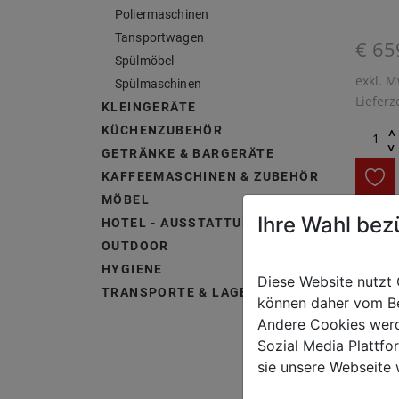
Poliermaschinen
Tansportwagen
€ 65
Spülmöbel
exkl. M
Spülmaschinen
Lieferz
KLEINGERÄTE
KÜCHENZUBEHÖR
^
^
GETRÄNKE & BARGERÄTE
KAFFEEMASCHINEN & ZUBEHÖR
MÖBEL
Ihre Wahl bez
HOTEL - AUSSTATTUNG &
Die Wa
OUTDOOR
für ge
HYGIENE
Diese Website nutzt 
Spüler
TRANSPORTE & LAGERUNG
können daher vom Be
Spülgu
Andere Cookies werd
von Re
Sozial Media Plattf
sie unsere Webseite 