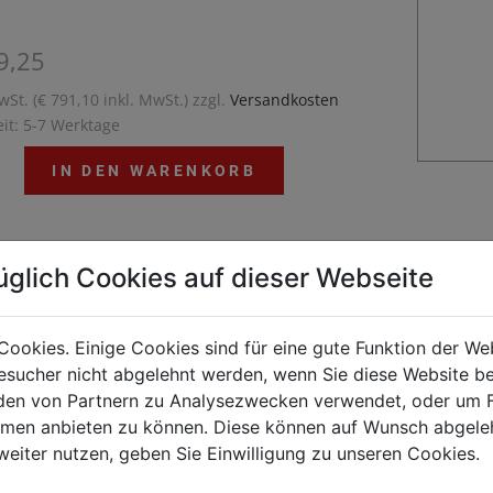
9,25
wSt. (€ 791,10 inkl. MwSt.) zzgl.
Versandkosten
eit: 5-7 Werktage
IN DEN WARENKORB
üglich Cookies auf dieser Webseite
sserenthärtungsanlage bietet Schutz vor Verkalkung
werbliche Spülmaschinen und optimiert
Cookies. Einige Cookies sind für eine gute Funktion der W
gebnisse durch weniger Kalkablagerungen auf dem
sucher nicht abgelehnt werden, wenn Sie diese Website b
t. Dank des weicheren Wassers wird der Verbrauch
en von Partnern zu Analysezwecken verwendet, oder um 
inigungsmitteln minimiert.
ormen anbieten zu können. Diese können auf Wunsch abgele
weiter nutzen, geben Sie Einwilligung zu unseren Cookies.