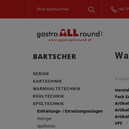
+43 77
Wa
BARTSCHER
SERIEN
Artike
GARTECHNIK
WARMHALTETECHNIK
Herstel
KÜHLTECHNIK
Pack 
Artike
SPÜLTECHNIK
Artike
Enthärtungs- / Entsalzungsanlagen
Artike
Reiniger
VPE
1
Spülkörbe