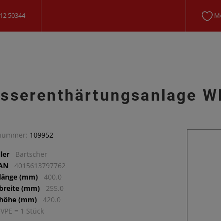
12 50344
Me
sserenthärtungsanlage 
lnummer:
109952
ler
Bartscher
EAN
4015613797762
llänge (mm)
400.0
lbreite (mm)
255.0
lhöhe (mm)
420.0
 VPE = 1 Stück