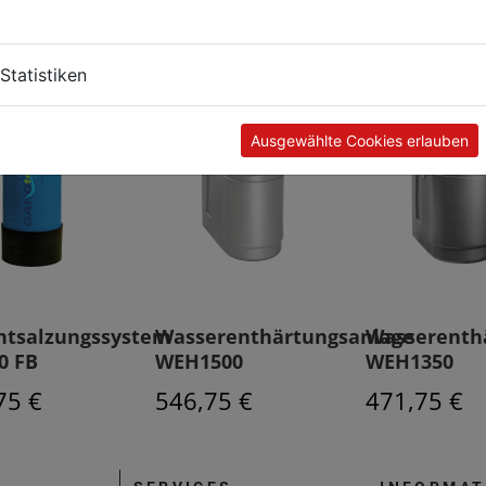
Kunden kauften auch
Statistiken
Ausgewählte Cookies erlauben
ntsalzungssystem
Wasserenthärtungsanlage
Wasserenth
0 FB
WEH1500
WEH1350
75 €
546,75 €
471,75 €