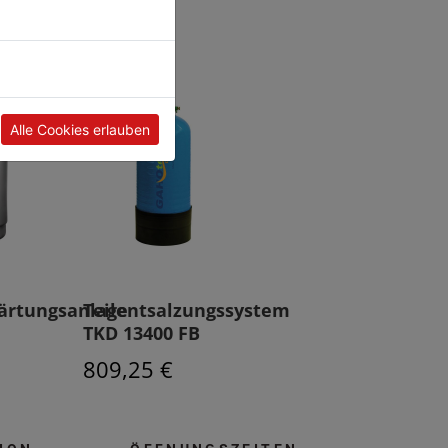
Alle Cookies erlauben
ärtungsanlage
Teilentsalzungssystem
TKD 13400 FB
809,25 €