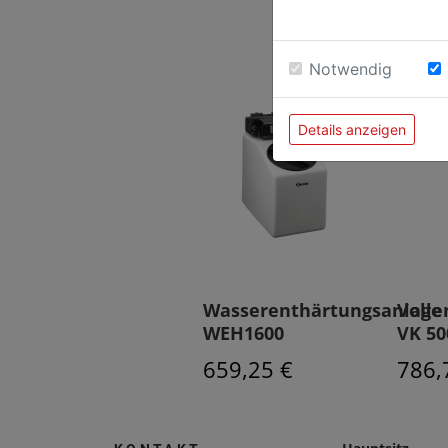
Notwendig
Details anzeigen
Wasserenthärtungsanlage
Volle
WEH1600
VK 50
659,25 €
786,