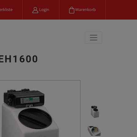
rkliste
Login
Warenkorb
WEH1600