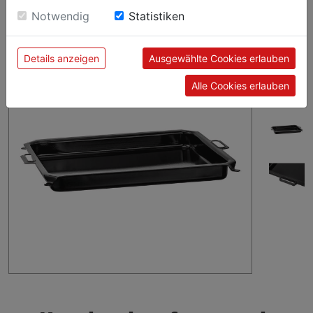
sie unsere Webseite weiter nutzen, geben Sie
kratzfest sowie besonders robust und langlebig.
Notwendig
Statistiken
Einwilligung zu unseren Cookies.
Details anzeigen
Ausgewählte Cookies erlauben
Alle Cookies erlauben