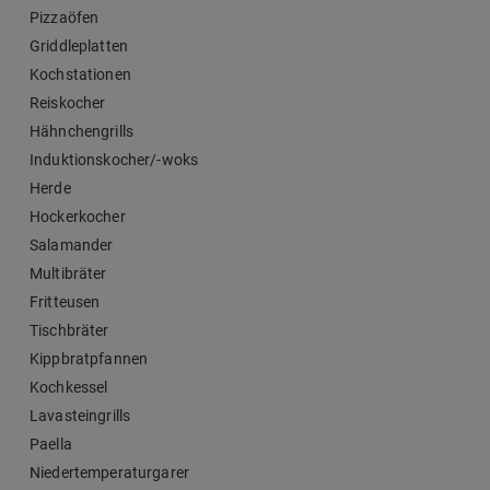
Pizzaöfen
Griddleplatten
Kochstationen
Reiskocher
Hähnchengrills
Induktionskocher/-woks
Herde
Hockerkocher
Salamander
Multibräter
Fritteusen
Tischbräter
Kippbratpfannen
Kochkessel
Lavasteingrills
Paella
Niedertemperaturgarer