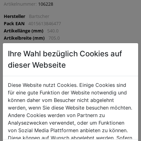
Artikelnummer:
106228
Hersteller
Bartscher
Pack EAN
4015613846477
Artikellänge (mm)
540.0
Artikelbreite (mm)
705.0
Artikelhöhe (mm)
70.0
Ihre Wahl bezüglich Cookies auf
VPE
1 VPE = 1 Stück
dieser Webseite
€ 146,25
Diese Website nutzt Cookies. Einige Cookies sind
exkl. MwSt. (€ 175,50 inkl. MwSt.) zzgl.
Versandkosten
für eine gute Funktion der Website notwendig und
Lieferzeit: 5-7 Werktage
können daher vom Besucher nicht abgelehnt
^
werden, wenn Sie diese Website besuchen möchten.
IN DEN WARENKORB
^
Andere Cookies werden von Partnern zu
Analysezwecken verwendet, oder um Funktionen
von Sozial Media Plattformen anbieten zu können.
Die für die Gas-Tischbräter TB1100PF und TB1100R ausgelegte
Diese können auf Wunsch abgelehnt werden. Sofern
Grillpfanne ist auf Grund ihrer emaillierten Ausführung