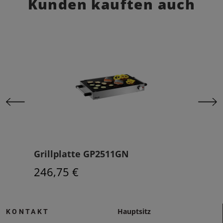
Kunden kauften auch
Grillplatte GP2511GN
Gri
246,75 €
146
Hauptsitz
KONTAKT