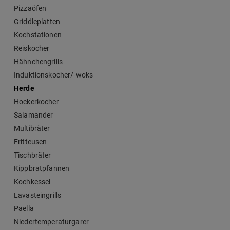
Pizzaöfen
Griddleplatten
Kochstationen
Reiskocher
Hähnchengrills
Induktionskocher/-woks
Herde
Hockerkocher
Salamander
Multibräter
Fritteusen
Tischbräter
Kippbratpfannen
Kochkessel
Lavasteingrills
Paella
Niedertemperaturgarer