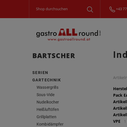
+43 77
In
BARTSCHER
SERIEN
Artike
GARTECHNIK
Wassergrills
Herstel
Sous-Vide
Pack 
Artike
Nudelkocher
Artike
Heißluftöfen
Artike
Grillplatten
VPE
1
Kombidämpfer