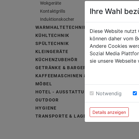
Wokgeräte
Ihre Wahl bez
Kontaktgrills
Induktionskocher
WARMHALTETECHNIK
Diese Website nutzt 
KÜHLTECHNIK
können daher vom Be
SPÜLTECHNIK
Andere Cookies werd
KLEINGERÄTE
Sozial Media Plattf
KÜCHENZUBEHÖR
sie unsere Webseite 
GETRÄNKE & BARGERÄTE
KAFFEEMASCHINEN & ZUBEHÖR
MÖBEL
HOTEL - AUSSTATTUNG &
Notwendig
OUTDOOR
HYGIENE
Details anzeigen
TRANSPORTE & LAGERUNG