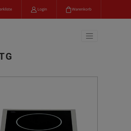
rkliste
Login
Warenkorb
 TG