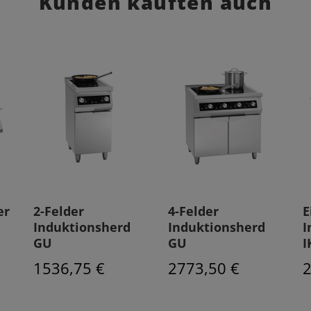
Kunden kauften auch
er
2-Felder
4-Felder
E
Induktionsherd
Induktionsherd
I
GU
GU
I
1536,75 €
2773,50 €
2