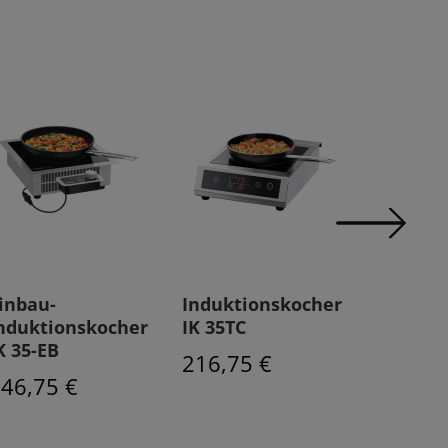
inbau-
Induktionskocher
Indukti
nduktionskocher
IK 35TC
IK 35TC
K 35-EB
216,75 €
239,25
46,75 €