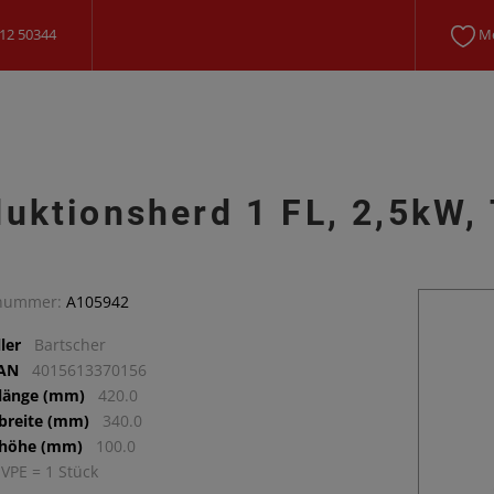
12 50344
Me
duktionsherd 1 FL, 2,5kW,
lnummer:
A105942
ler
Bartscher
EAN
4015613370156
llänge (mm)
420.0
lbreite (mm)
340.0
lhöhe (mm)
100.0
 VPE = 1 Stück