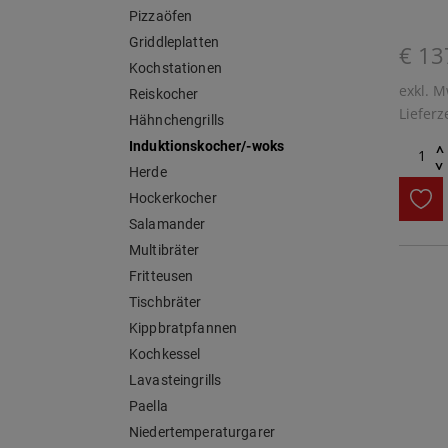
Pizzaöfen
Griddleplatten
€ 13
Kochstationen
exkl. M
Reiskocher
Lieferz
Hähnchengrills
Induktionskocher/-woks
^
^
Herde
Hockerkocher
Salamander
Multibräter
Fritteusen
Tischbräter
Kippbratpfannen
Kochkessel
Lavasteingrills
Paella
Niedertemperaturgarer