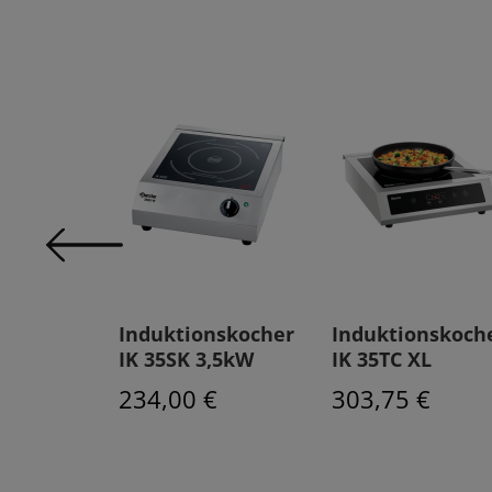
nskocher
Induktionskocher
Induktionskoch
CK
IK 35SK 3,5kW
IK 35TC XL
 €
234,00 €
303,75 €