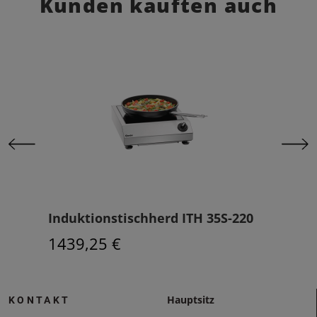
Kunden kauften auch
Induktionstischherd ITH 35S-220
Ein
1439,25 €
246
Hauptsitz
KONTAKT