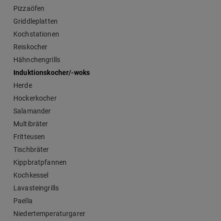
Pizzaöfen
Griddleplatten
Kochstationen
Reiskocher
Hähnchengrills
Induktionskocher/-woks
Herde
Hockerkocher
Salamander
Multibräter
Fritteusen
Tischbräter
Kippbratpfannen
Kochkessel
Lavasteingrills
Paella
Niedertemperaturgarer