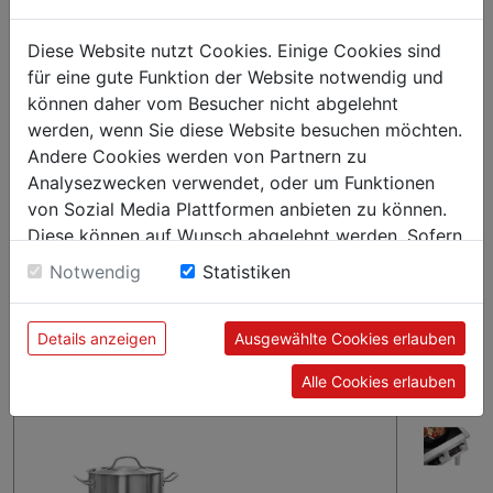
Ob im Frontcooking-Bereich oder als fester Bestandteil der
Küche - der Induktionskocher 4P 50-1 TCK überzeugt als
Diese Website nutzt Cookies. Einige Cookies sind
Auftischgerät mit eleganter Optik und einer Gesamtleistung
für eine gute Funktion der Website notwendig und
von 20 kW. Ausgestattet mit vier großen Kochstellen für
können daher vom Besucher nicht abgelehnt
Topfdurchmesser bis 280 mm und Wechselmöglichkeit
werden, wenn Sie diese Website besuchen möchten.
zwischen Leistungsstufen und Temperatur ist er ein
Andere Cookies werden von Partnern zu
zuverlässiger Begleiter.
Analysezwecken verwendet, oder um Funktionen
von Sozial Media Plattformen anbieten zu können.
Diese können auf Wunsch abgelehnt werden. Sofern
sie unsere Webseite weiter nutzen, geben Sie
Notwendig
Statistiken
Einwilligung zu unseren Cookies.
Details anzeigen
Ausgewählte Cookies erlauben
Alle Cookies erlauben