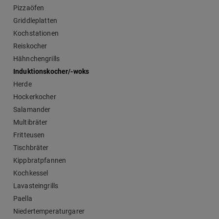
Pizzaöfen
Griddleplatten
Kochstationen
Reiskocher
Hähnchengrills
Induktionskocher/-woks
Herde
Hockerkocher
Salamander
Multibräter
Fritteusen
Tischbräter
Kippbratpfannen
Kochkessel
Lavasteingrills
Paella
Niedertemperaturgarer