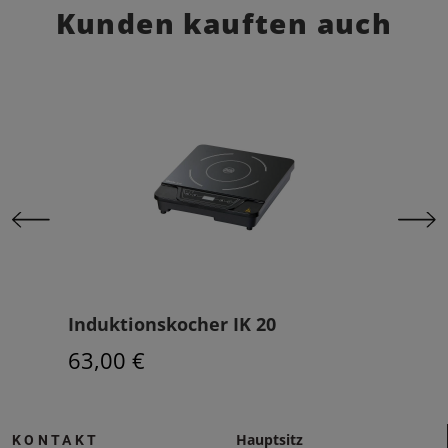
Kunden kauften auch
0
Induktionskocher IK 20
Ind
63,00 €
914
Hauptsitz
KONTAKT