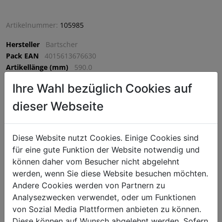
Artikelnummer:
105985
Hersteller
Bartscher
Pack EAN
4015613676630
Artikellänge (mm)
590.0
Artikelbreite (mm)
340.0
Ihre Wahl bezüglich Cookies auf
Artikelhöhe (mm)
110.0
VPE
1 VPE = 1 Stück
dieser Webseite
€ 1836,75
Diese Website nutzt Cookies. Einige Cookies sind
für eine gute Funktion der Website notwendig und
exkl. MwSt. (€ 2204,10 inkl. MwSt.) zzgl.
Versandkosten
können daher vom Besucher nicht abgelehnt
Lieferzeit: 5-7 Werktage
werden, wenn Sie diese Website besuchen möchten.
Andere Cookies werden von Partnern zu
^
IN DEN WARENKORB
^
Analysezwecken verwendet, oder um Funktionen
von Sozial Media Plattformen anbieten zu können.
Diese können auf Wunsch abgelehnt werden. Sofern