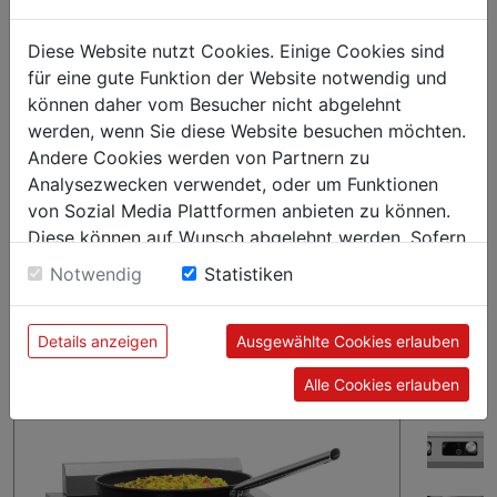
Ob im Frontcooking-Bereich oder als fester Bestandteil der
Küche – der Induktionskocher 2P 50-1 TCK überzeugt als
Diese Website nutzt Cookies. Einige Cookies sind
Auftischgerät mit eleganter Optik. Ausgestattet mit zwei
für eine gute Funktion der Website notwendig und
großen Kochstellen für Topfdurchmesser bis 280 mm und
können daher vom Besucher nicht abgelehnt
Wechselmöglichkeit zwischen Leistungsstufen und
werden, wenn Sie diese Website besuchen möchten.
Temperatur ist er mit einer Gesamtleistung von 10 kW ein
Andere Cookies werden von Partnern zu
leistungsstarker Begleiter.
Analysezwecken verwendet, oder um Funktionen
von Sozial Media Plattformen anbieten zu können.
Diese können auf Wunsch abgelehnt werden. Sofern
sie unsere Webseite weiter nutzen, geben Sie
Notwendig
Statistiken
Einwilligung zu unseren Cookies.
Details anzeigen
Ausgewählte Cookies erlauben
Alle Cookies erlauben