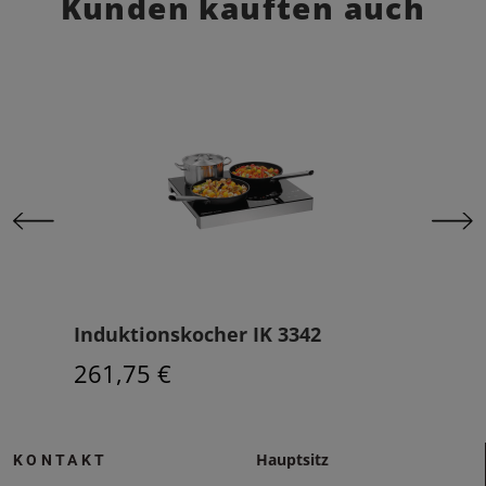
Kunden kauften auch
Induktionskocher IK 3342
Unte
261,75 €
73,
Hauptsitz
KONTAKT