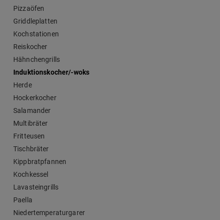
Pizzaöfen
Griddleplatten
Kochstationen
Reiskocher
Hähnchengrills
Induktionskocher/-woks
Herde
Hockerkocher
Salamander
Multibräter
Fritteusen
Tischbräter
Kippbratpfannen
Kochkessel
Lavasteingrills
Paella
Niedertemperaturgarer