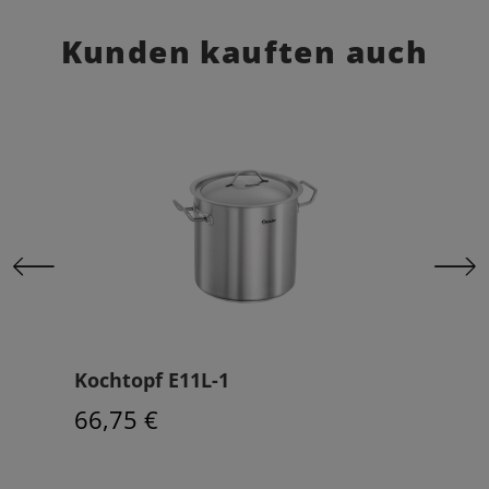
Kunden kauften auch
Kochtopf E11L-1
Koc
66,75 €
119