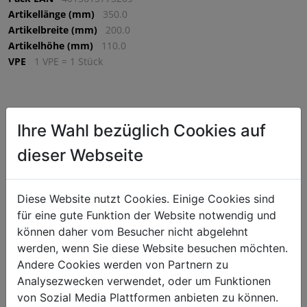
Artikellänge (mm)
350.0
Artikelbreite (mm)
200.0
Artikelhöhe (mm)
110.0
VPE
1 VPE = 1 Stück
€ 36,75
Ihre Wahl bezüglich Cookies auf
exkl. MwSt. (€ 44,10 inkl. MwSt.) zzgl.
Versandkosten
dieser Webseite
Lieferzeit: 5-7 Werktage
^
IN DEN WARENKORB
^
Diese Website nutzt Cookies. Einige Cookies sind
für eine gute Funktion der Website notwendig und
können daher vom Besucher nicht abgelehnt
Der Alleskönner in jeder Küche - Ob braten, rösten oder
werden, wenn Sie diese Website besuchen möchten.
erwärmen, die Bratpfanne aus Edelstahl mit zugehörigem
Andere Cookies werden von Partnern zu
Deckel findet auf jedem Kochfeld den optimalen Einsatz.
Analysezwecken verwendet, oder um Funktionen
von Sozial Media Plattformen anbieten zu können.