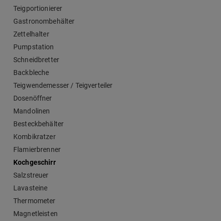
Teigportionierer
Gastronombehälter
Zettelhalter
Pumpstation
Schneidbretter
Backbleche
Teigwendemesser / Teigverteiler
Dosenöffner
Mandolinen
Besteckbehälter
Kombikratzer
Flamierbrenner
Kochgeschirr
Salzstreuer
Lavasteine
Thermometer
Magnetleisten