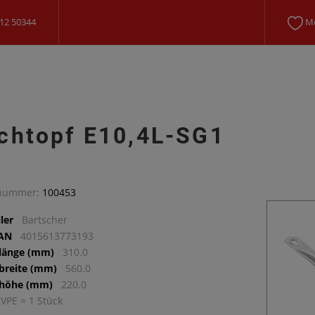
12 50344
Me
chtopf E10,4L-SG1
lnummer:
100453
ler
Bartscher
EAN
4015613773193
llänge (mm)
310.0
lbreite (mm)
560.0
lhöhe (mm)
220.0
 VPE = 1 Stück