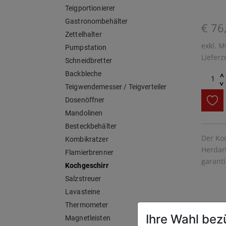
Teigportionierer
Gastronombehälter
€ 76
Zettelhalter
exkl. M
Pumpstation
Lieferz
Schneidbretter
Backbleche
^
^
Teigwendemesser / Teigverteiler
Dosenöffner
Mandolinen
Besteckbehälter
Der Koc
Kombikratzer
Herdart
Flamierbrenner
garanti
Kochgeschirr
Salzstreuer
Lavasteine
Thermometer
Ihre Wahl bez
Magnetleisten