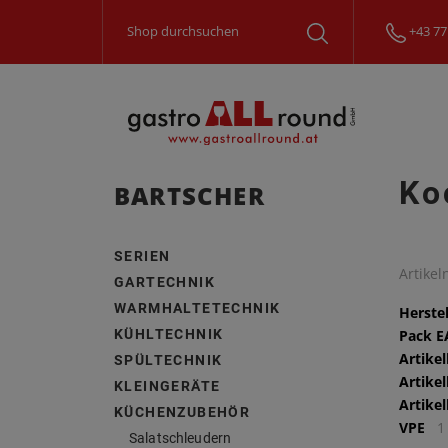
+43 77
Ko
BARTSCHER
SERIEN
Artike
GARTECHNIK
WARMHALTETECHNIK
Herstel
KÜHLTECHNIK
Pack 
Artike
SPÜLTECHNIK
Artike
KLEINGERÄTE
Artike
KÜCHENZUBEHÖR
VPE
1
Salatschleudern