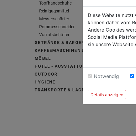
Topfhandschuhe
Reinigugsmittel
Diese Website nutzt 
Messerschärfer
können daher vom Be
Pommesschneider
Andere Cookies werd
Vorratsbehälter
Sozial Media Plattf
GETRÄNKE & BARGERÄTE
sie unsere Webseite 
KAFFEEMASCHINEN & ZUBEHÖR
MÖBEL
HOTEL - AUSSTATTUNG &
OUTDOOR
Notwendig
HYGIENE
TRANSPORTE & LAGERUNG
Details anzeigen