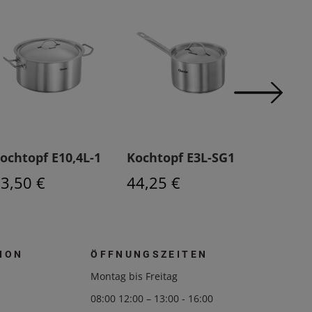
ochtopf E10,4L-1
Kochtopf E3L-SG1
Wokpfa
W360R
3,50 €
44,25 €
101,25
ION
ÖFFNUNGSZEITEN
Montag bis Freitag
08:00 12:00 – 13:00 - 16:00