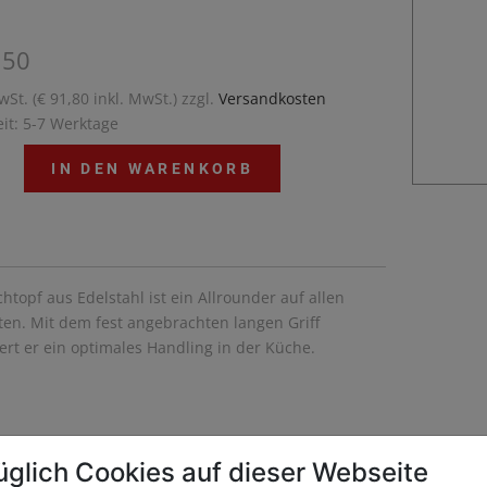
,50
wSt. (€ 91,80 inkl. MwSt.) zzgl.
Versandkosten
eit: 5-7 Werktage
IN DEN WARENKORB
htopf aus Edelstahl ist ein Allrounder auf allen
en. Mit dem fest angebrachten langen Griff
ert er ein optimales Handling in der Küche.
üglich Cookies auf dieser Webseite