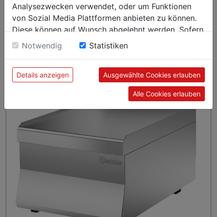
Die Serie 650 Snack in spezieller Ausführung ohne Kamin ist
Analysezwecken verwendet, oder um Funktionen
für den Einsatz in der Kochstation KST3240 Plus bestimmt.
von Sozial Media Plattformen anbieten zu können.
Optimale Energieausnutzung und Leistungsstärke – Diese
Diese können auf Wunsch abgelehnt werden. Sofern
Eigenschaften der Serie 650 Snack stehen natürlich auch für
sie unsere Webseite weiter nutzen, geben Sie
Notwendig
Statistiken
dieses Produkt.
Einwilligung zu unseren Cookies.
Details anzeigen
Ausgewählte Cookies erlauben
Alle Cookies erlauben