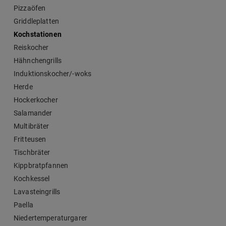
Pizzaöfen
Griddleplatten
Kochstationen
Reiskocher
Hähnchengrills
Induktionskocher/-woks
Herde
Hockerkocher
Salamander
Multibräter
Fritteusen
Tischbräter
Kippbratpfannen
Kochkessel
Lavasteingrills
Paella
Niedertemperaturgarer