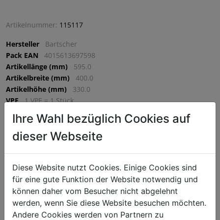
Artikelnummer:
115117
Hersteller
Bartscher
Pack EAN
4015613697598
Artikellänge (mm)
595.0
Artikelbreite (mm)
400.0
Artikelhöhe (mm)
330.0
VPE
1 VPE = 1 Stück
Ihre Wahl bezüglich Cookies auf
dieser Webseite
€ 396,75
exkl. MwSt. (€ 476,10 inkl. MwSt.) zzgl.
Versandkosten
Lieferzeit: 5-7 Werktage
Diese Website nutzt Cookies. Einige Cookies sind
für eine gute Funktion der Website notwendig und
^
IN DEN WARENKORB
können daher vom Besucher nicht abgelehnt
^
werden, wenn Sie diese Website besuchen möchten.
Andere Cookies werden von Partnern zu