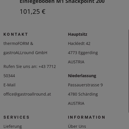
00
Einlegeboden M1 Snackpoint 200
Frit
101,25 €
144
Hauptsitz
KONTAKT
thermoFORM &
Hackledt 42
gastroALLround GmbH
4773 Eggerding
AUSTRIA
Rufen Sie uns an:
+43 7712
50344
Niederlassung
E-Mail
Passauerstrasse 9
office@gastroallround.at
4780 Schärding
AUSTRIA
SERVICES
INFORMATION
Lieferung
Über Uns