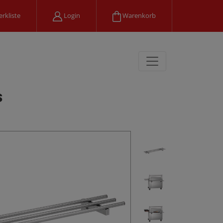
rkliste
Login
Warenkorb
s