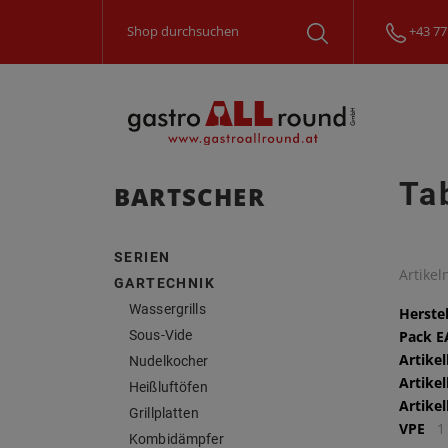
+43 77
Ta
BARTSCHER
SERIEN
Artike
GARTECHNIK
Wassergrills
Herstel
Sous-Vide
Pack 
Artike
Nudelkocher
Artike
Heißluftöfen
Artike
Grillplatten
VPE
1
Kombidämpfer