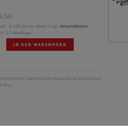
3,50
wSt. (€ 448,20 inkl. MwSt.) zzgl.
Versandkosten
eit: 5-7 Werktage
IN DEN WARENKORB
freundliche Tablettrutsche passend zur Kochstation
0 Plus.