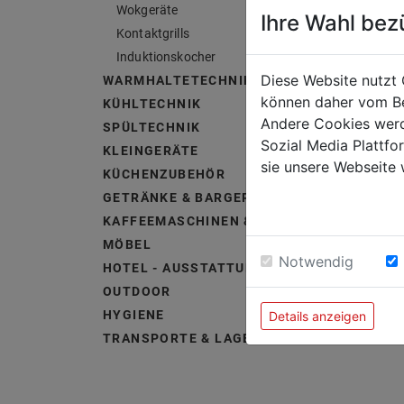
Wokgeräte
Ihre Wahl bez
Kontaktgrills
Induktionskocher
Diese Website nutzt 
WARMHALTETECHNIK
können daher vom Be
KÜHLTECHNIK
Andere Cookies werd
SPÜLTECHNIK
Sozial Media Plattf
KLEINGERÄTE
sie unsere Webseite 
KÜCHENZUBEHÖR
GETRÄNKE & BARGERÄTE
KAFFEEMASCHINEN & ZUBEHÖR
MÖBEL
Notwendig
HOTEL - AUSSTATTUNG &
OUTDOOR
HYGIENE
Details anzeigen
TRANSPORTE & LAGERUNG