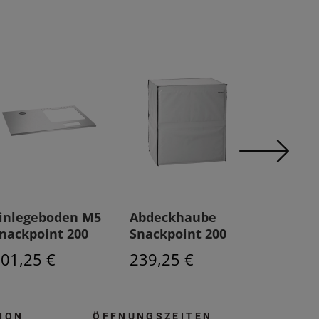
inlegeboden M5
Abdeckhaube
Seitena
nackpoint 200
Snackpoint 200
Plus
01,25 €
239,25 €
531,75
ION
ÖFFNUNGSZEITEN