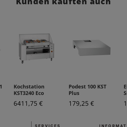
Kunden kauften auch
1
Kochstation
Podest 100 KST
E
KST3240 Eco
Plus
S
6411,75 €
179,25 €
1
SERVICES
INFORMAT