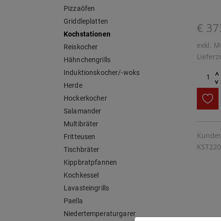
Pizzaöfen
Griddleplatten
€ 37
Kochstationen
exkl. M
Reiskocher
Lieferz
Hähnchengrills
Induktionskocher/-woks
^
^
Herde
Hockerkocher
Salamander
Multibräter
Kunden
Fritteusen
KST220
Tischbräter
Kippbratpfannen
Kochkessel
Lavasteingrills
Paella
Niedertemperaturgarer