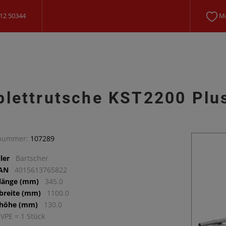
12 50344
Me
blettrutsche KST2200 Plu
lnummer:
107289
ler
Bartscher
EAN
4015613765822
llänge (mm)
345.0
lbreite (mm)
1100.0
lhöhe (mm)
130.0
 VPE = 1 Stück