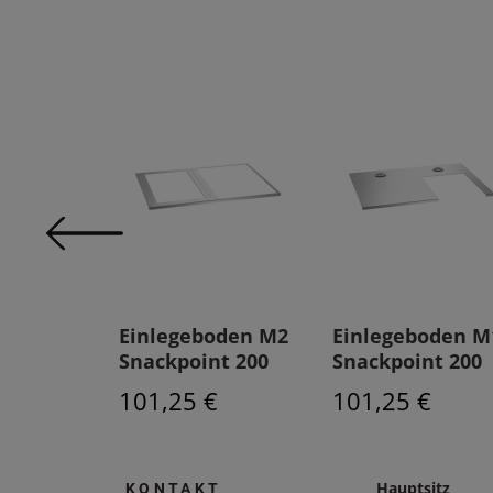
ibe VB
Einlegeboden M2
Einlegeboden M
nt 200
Snackpoint 200
Snackpoint 200
€
101,25 €
101,25 €
Hauptsitz
KONTAKT