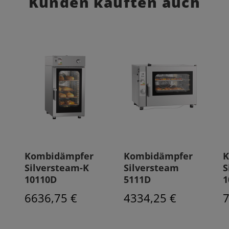
Kunden kauften auch
Kombidämpfer
Kombidämpfer
K
Silversteam-K
Silversteam
S
10110D
5111D
1
6636,75 €
4334,25 €
7