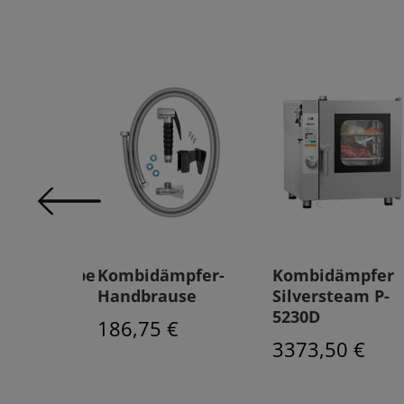
tionshaube
Kombidämpfer-
Kombidämpfer
eam
Handbrause
Silversteam P-
5230D
 €
186,75 €
3373,50 €