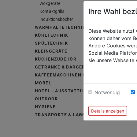
Wokgeräte
Ihre Wahl bez
Kontaktgrills
Induktionskocher
WARMHALTETECHNIK
Diese Website nutzt 
KÜHLTECHNIK
können daher vom Be
SPÜLTECHNIK
Andere Cookies werd
KLEINGERÄTE
Sozial Media Plattf
KÜCHENZUBEHÖR
sie unsere Webseite 
GETRÄNKE & BARGERÄTE
KAFFEEMASCHINEN & ZUBEHÖR
MÖBEL
HOTEL - AUSSTATTUNG &
Notwendig
OUTDOOR
HYGIENE
Details anzeigen
TRANSPORTE & LAGERUNG