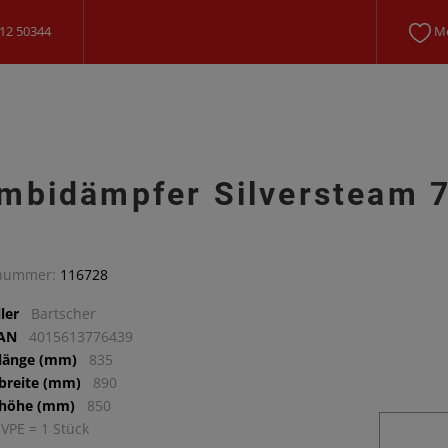
12 50344
Me
mbidämpfer Silversteam 
lnummer:
116728
ler
Bartscher
EAN
4015613776439
llänge (mm)
835
lbreite (mm)
890
lhöhe (mm)
850
 VPE = 1 Stück