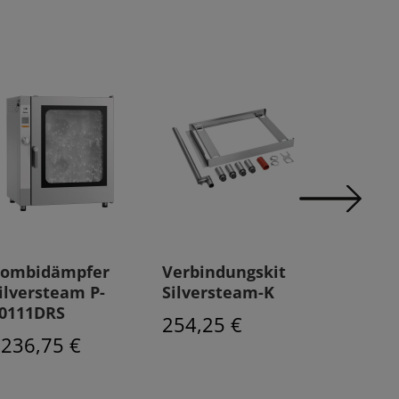
ombidämpfer
Verbindungskit
Kombid
ilversteam P-
Silversteam-K
Silvers
0111DRS
7111D
254,25 €
236,75 €
5548,5