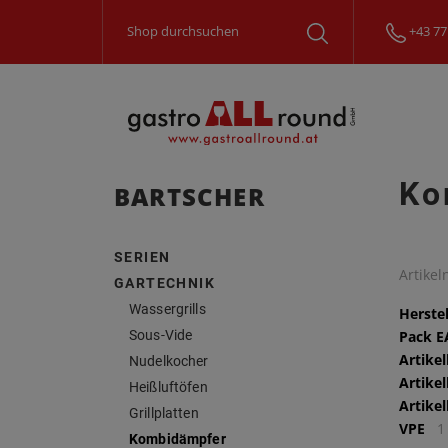
+43 77
Ko
BARTSCHER
SERIEN
Artike
GARTECHNIK
Wassergrills
Herstel
Sous-Vide
Pack 
Artike
Nudelkocher
Artike
Heißluftöfen
Artike
Grillplatten
VPE
1
Kombidämpfer