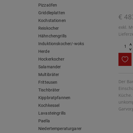
Pizzaöfen
Griddleplatten
€ 48
Kochstationen
exkl. M
Reiskocher
Lieferz
Hähnchengrills
Induktionskocher/-woks
^
^
Herde
Hockerkocher
Salamander
Multibräter
Der Ba
Fritteusen
Einschü
Tischbräter
Küche.
Kippbratpfannen
unkompl
Kochkessel
Garvor
Lavasteingrills
Paella
Niedertemperaturgarer