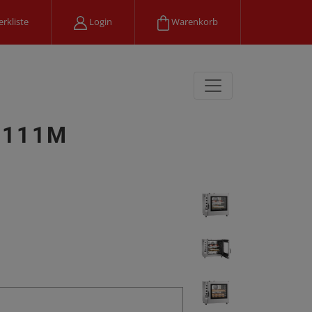
rkliste
Login
Warenkorb
7111M