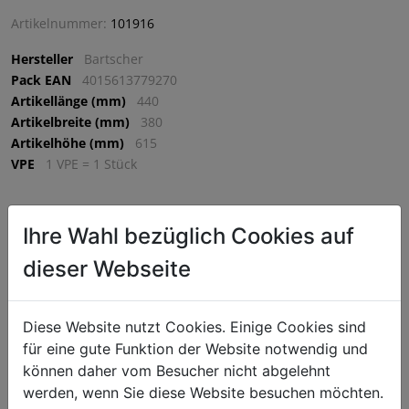
Artikelnummer:
101916
Hersteller
Bartscher
Pack EAN
4015613779270
Artikellänge (mm)
440
Artikelbreite (mm)
380
Artikelhöhe (mm)
615
VPE
1 VPE = 1 Stück
€ 861,75
Ihre Wahl bezüglich Cookies auf
dieser Webseite
exkl. MwSt. (€ 1034,10 inkl. MwSt.) zzgl.
Versandkosten
Lieferzeit: 5-7 Werktage
^
IN DEN WARENKORB
Diese Website nutzt Cookies. Einige Cookies sind
^
für eine gute Funktion der Website notwendig und
können daher vom Besucher nicht abgelehnt
werden, wenn Sie diese Website besuchen möchten.
Die für Profis: Die leistungsstarke Planetenrührmaschine