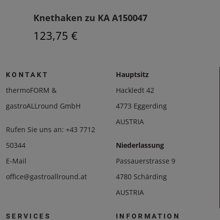
Knethaken zu KA A150047
Pla
AS
123,75 €
673
Hauptsitz
KONTAKT
thermoFORM &
Hackledt 42
gastroALLround GmbH
4773 Eggerding
AUSTRIA
Rufen Sie uns an:
+43 7712
50344
Niederlassung
E-Mail
Passauerstrasse 9
office@gastroallround.at
4780 Schärding
AUSTRIA
SERVICES
INFORMATION