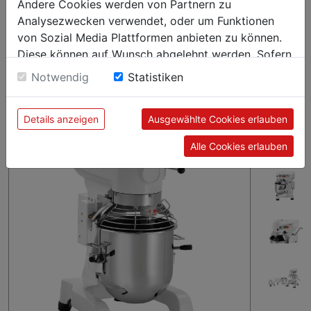
produziert bis zu 3 kg Teig pro Arbeitsgang. In der
Andere Cookies werden von Partnern zu
Rührschüssel mit 10 Litern Fassungsvermögen und dem
Analysezwecken verwendet, oder um Funktionen
mitgelieferten Zubehör können verschiedenste Teigsorten,
von Sozial Media Plattformen anbieten zu können.
Sahne, Cremes und mehr zubereitet werden.
Diese können auf Wunsch abgelehnt werden. Sofern
sie unsere Webseite weiter nutzen, geben Sie
Notwendig
Statistiken
Einwilligung zu unseren Cookies.
Details anzeigen
Ausgewählte Cookies erlauben
Alle Cookies erlauben