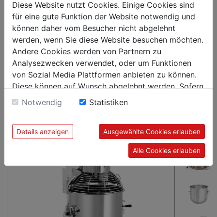
produziert bis zu 9 kg Teig pro Arbeitsgang. In der
Diese Website nutzt Cookies. Einige Cookies sind
Rührschüssel mit 30 Litern Fassungsvermögen und dem
für eine gute Funktion der Website notwendig und
mitgelieferten Zubehör können verschiedenste Teigsorten,
können daher vom Besucher nicht abgelehnt
Sahne, Cremes und mehr zubereitet werden.
werden, wenn Sie diese Website besuchen möchten.
Andere Cookies werden von Partnern zu
Analysezwecken verwendet, oder um Funktionen
von Sozial Media Plattformen anbieten zu können.
Diese können auf Wunsch abgelehnt werden. Sofern
sie unsere Webseite weiter nutzen, geben Sie
Notwendig
Statistiken
Einwilligung zu unseren Cookies.
Details anzeigen
Ausgewählte Cookies erlauben
Alle Cookies erlauben