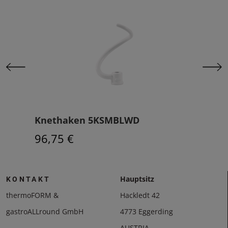
Knethaken 5KSMBLWD
Sch
96,75 €
96,
Hauptsitz
KONTAKT
thermoFORM &
Hackledt 42
gastroALLround GmbH
4773 Eggerding
AUSTRIA