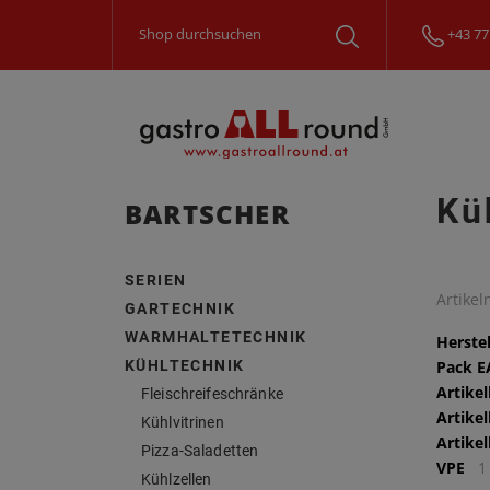
+43 77
Kü
BARTSCHER
SERIEN
Artike
GARTECHNIK
WARMHALTETECHNIK
Herstel
KÜHLTECHNIK
Pack 
Artike
Fleischreifeschränke
Artike
Kühlvitrinen
Artike
Pizza-Saladetten
VPE
1
Kühlzellen