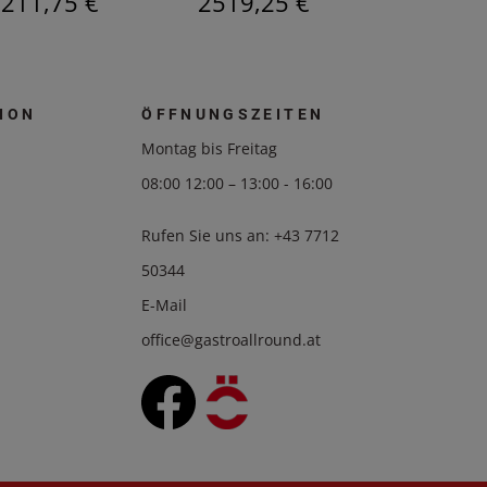
211,75 €
2519,25 €
1836,7
ION
ÖFFNUNGSZEITEN
Montag bis Freitag
08:00 12:00 – 13:00 - 16:00
Rufen Sie uns an:
+43 7712
50344
E-Mail
office@gastroallround.at