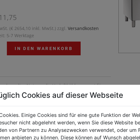
11,75
wSt. (€ 2654,10 inkl. MwSt.) zzgl.
Versandkosten
eit: 5-7 Werktage
IN DEN WARENKORB
 – doppelter Nutzen: die Umluftkühlung sorgt für
onstante und gleichmäßige Kühltemperatur im
üglich Cookies auf dieser Webseite
um des 3-türigen Kühltisches. Mit der
tigen und robusten Edelstahloberfläche lässt sich
ät perfekt in jede Küche integrieren und zusätzlich
Cookies. Einige Cookies sind für eine gute Funktion der W
eitsfläche nutzen.
sucher nicht abgelehnt werden, wenn Sie diese Website b
en von Partnern zu Analysezwecken verwendet, oder um 
ormen anbieten zu können. Diese können auf Wunsch abgele