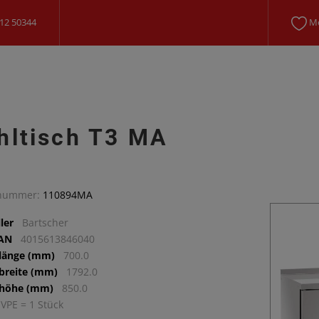
12 50344
Me
hltisch T3 MA
lnummer:
110894MA
ler
Bartscher
EAN
4015613846040
llänge (mm)
700.0
lbreite (mm)
1792.0
lhöhe (mm)
850.0
 VPE = 1 Stück