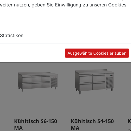
weiter nutzen, geben Sie Einwilligung zu unseren Cookies.
Kunden kauften auch
Statistiken
Ausgewählte Cookies erlauben
Kühltisch S6-150
Kühltisch S4-150
K
MA
MA