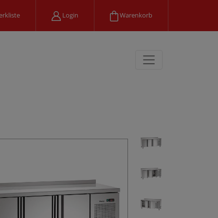
rkliste
Login
Warenkorb