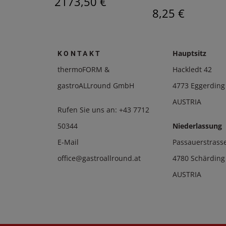
 €
2173,50 €
8,25 €
Hauptsitz
KONTAKT
thermoFORM &
Hackledt 42
gastroALLround GmbH
4773 Eggerding
AUSTRIA
Rufen Sie uns an:
+43 7712
50344
Niederlassung
E-Mail
Passauerstrass
office@gastroallround.at
4780 Schärding
AUSTRIA