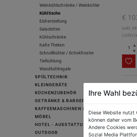
Weinkühlschränke / Weinkühler
Kühltische
€ 10
Eisherstellung
exkl. M
Saladetten
Lieferz
Kühlschränke
Kalte Theken
^
^
Schnellkühler / Schokfroster
Tielkühlung
Wandkühlregale
SPÜLTECHNIK
KLEINGERÄTE
Ihre Wahl bez
KÜCHENZUBEHÖR
GETRÄNKE & BARGERÄTE
KAFFEEMASCHINEN & ZUBEHÖR
Diese Website nutzt 
MÖBEL
können daher vom Be
HOTEL - AUSSTATTUNG &
Andere Cookies werd
OUTDOOR
Sozial Media Plattf