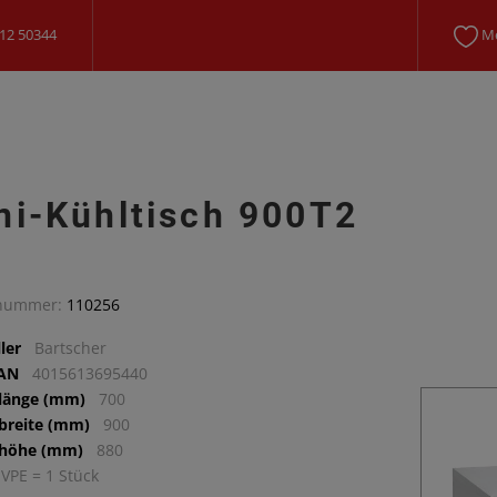
12 50344
Me
ni-Kühltisch 900T2
lnummer:
110256
ler
Bartscher
EAN
4015613695440
llänge (mm)
700
lbreite (mm)
900
lhöhe (mm)
880
 VPE = 1 Stück