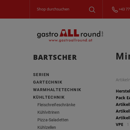
+43 77
Mi
BARTSCHER
SERIEN
Artike
GARTECHNIK
WARMHALTETECHNIK
Herstel
KÜHLTECHNIK
Pack 
Artike
Fleischreifeschränke
Artike
Kühlvitrinen
Artike
Pizza-Saladetten
VPE
1
Kühlzellen