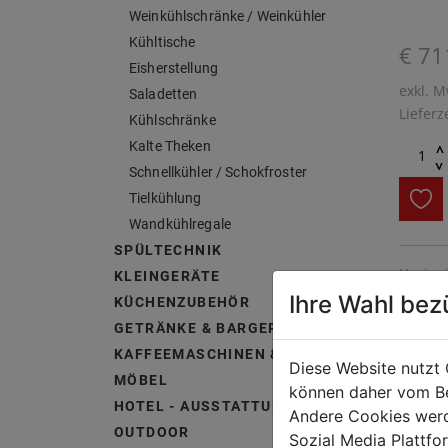
Weinkühlschränke / Weinkühler
Kühltische
€ 71
Eisherstellung
exkl. M
Saladetten
Lieferz
Kühlschränke
Kalte Theken
^
^
Schnellkühler / Schokfroster
Tielkühlung
Wandkühlregale
SPÜLTECHNIK
Hygien
KLEINGERÄTE
Ihre Wahl bez
KÜCHENZUBEHÖR
GETRÄNKE & BARGERÄTE
KAFFEEMASCHINEN & ZUBEHÖR
Diese Website nutzt 
MÖBEL
können daher vom Be
HOTEL - AUSSTATTUNG &
Andere Cookies werd
OUTDOOR
Sozial Media Plattf