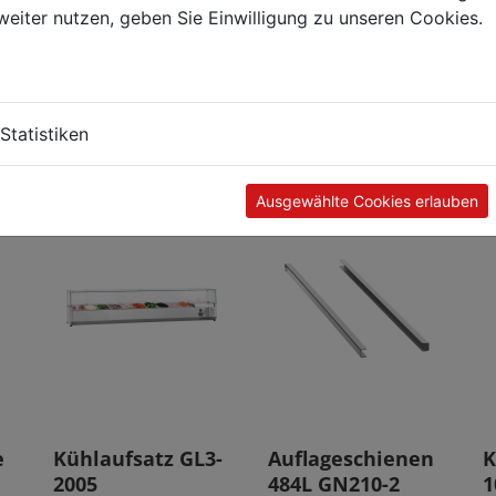
weiter nutzen, geben Sie Einwilligung zu unseren Cookies.
Kunden kauften auch
Statistiken
Ausgewählte Cookies erlauben
e
Kühlaufsatz GL3-
Auflageschienen
K
2005
484L GN210-2
1