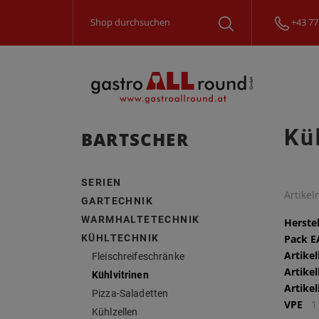
+43 77
Kü
BARTSCHER
SERIEN
Artike
GARTECHNIK
WARMHALTETECHNIK
Herstel
KÜHLTECHNIK
Pack 
Artike
Fleischreifeschränke
Artike
Kühlvitrinen
Artike
Pizza-Saladetten
VPE
1
Kühlzellen