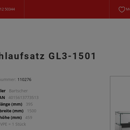
12 50344
Me
hlaufsatz GL3-1501
lnummer:
110276
ler
Bartscher
EAN
4015613773513
llänge (mm)
395
lbreite (mm)
1500
lhöhe (mm)
459
 VPE = 1 Stück